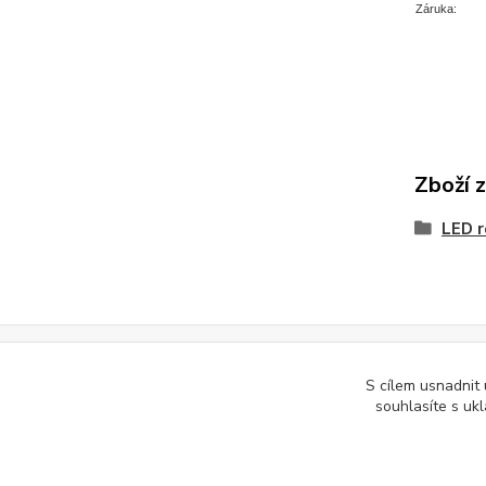
Záruka:
Zboží 
LED r
Podle zákona o evidenci tržeb je prodávající povinen vystavit kupuj
S cílem usnadnit
souhlasíte s uk