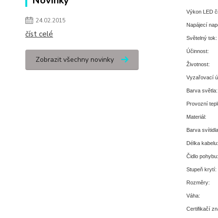
Novinky
Výkon LED či
24.02.2015
Napájecí napě
číst celé
Světelný tok:
Účinnost:
Zobrazit všechny novinky
Životnost:
Vyzařovací ú
Barva světla:
Provozní tepl
Materiál:
Barva svítidla
Délka kabelu
Čidlo pohybu
Stupeň krytí:
Rozměry:
Váha:
Certifikačí z