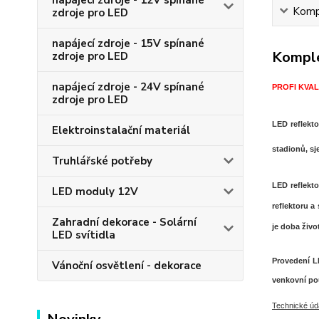
napájecí zdroje - 12V spínané
Kompl
zdroje pro LED
napájecí zdroje - 15V spínané
Komple
zdroje pro LED
napájecí zdroje - 24V spínané
PROFI KVALI
zdroje pro LED
LED reflekt
Elektroinstalační materiál
stadionů, sj
Truhlářské potřeby
LED reflekto
LED moduly 12V
reflektoru a
Zahradní dekorace - Solární
je doba život
LED svítidla
Provedení LE
Vánoční osvětlení - dekorace
venkovní pou
Technické úd