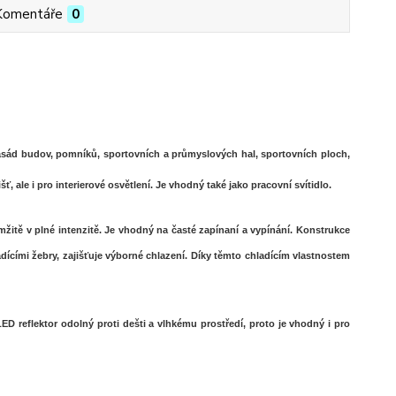
Komentáře
0
fasád budov, pomníků, sportovních a průmyslových hal, sportovních ploch,
, ale i pro interierové osvětlení. Je vhodný také jako pracovní svítidlo.
mžitě v plné intenzitě. Je vhodný na časté zapínaní a vypínání. Konstrukce
dícími žebry, zajišťuje výborné chlazení. Díky těmto chladícím vlastnostem
D reflektor odolný proti dešti a vlhkému prostředí, proto je vhodný i pro