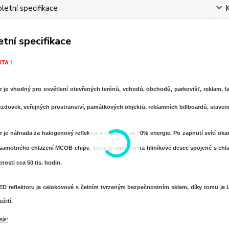
etní specifikace
tní specifikace
TA !
or je vhodný pro osvětlení otevřených terénů, vchodů, obchodů, parkovišť, reklam, 
ezdovek, veřejných prostranství, památkových objektů, reklamních billboardů, stavenišť
r je náhrada za halogenový reflektor s úsporou až 70% energie. Po zapnutí svítí oka
 samotného chlazení MCOB chipu, který je umístěn na hliníkové desce spojené s chla
nosti cca 50 tis. hodin.
D reflektoru je celokovové s čelním tvrzeným bezpečnostním sklem, díky tomu je LE
žití.
aje: