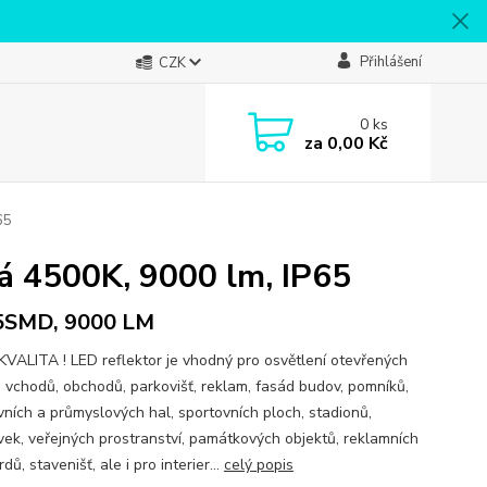
Přihlášení
CZK
0
ks
za
0,00 Kč
65
lá 4500K, 9000 lm, IP65
5SMD, 9000 LM
KVALITA ! LED reflektor je vhodný pro osvětlení otevřených
, vchodů, obchodů, parkovišť, reklam, fasád budov, pomníků,
vních a průmyslových hal, sportovních ploch, stadionů,
vek, veřejných prostranství, památkových objektů, reklamních
rdů, stavenišť, ale i pro interier...
celý popis