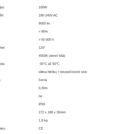
pu:
100W
tí:
180-240V AC
9000 lm
> 95%
> 50 000 h
hel:
120°
4500K (denní bílá)
ota:
-30°C až 50°C
slitina hliníku + bezpečnostní sklo
:
černá
:
0,30m
:
ne
IP65
272 x 188 x 30mm
1,8 kg
naky:
CE