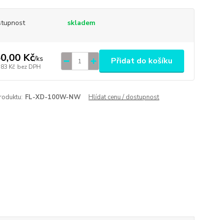
tupnost
skladem
0,00 Kč
/
ks
Přidat do košíku
,83 Kč
bez DPH
roduktu:
FL-XD-100W-NW
Hlídat cenu / dostupnost