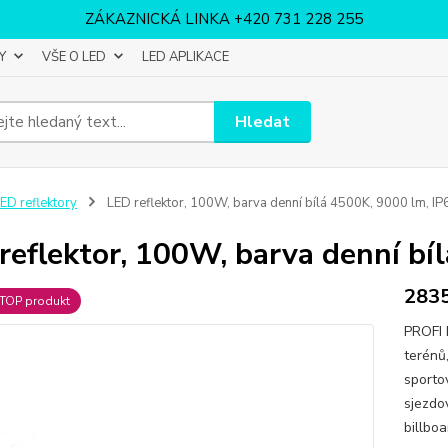
ZÁKAZNICKÁ LINKA +420 731 228 255
Y
VŠE O LED
LED APLIKACE
Hledat
ED reflektory
LED reflektor, 100W, barva denní bílá 4500K, 9000 lm, IP
reflektor, 100W, barva denní bí
283
TOP produkt
PROFI 
terénů
sporto
sjezdo
billboa