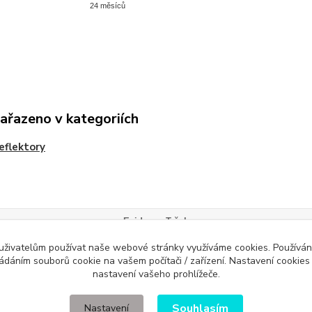
24 měsíců
zařazeno v kategoriích
eflektory
Evidence Tržeb
ícímu účtenku. Zároveň je povinen zaevidovat přijatou tržbu u správce daně 
 uživatelům používat naše webové stránky využíváme cookies. Používán
ládáním souborů cookie na vašem počítači / zařízení. Nastavení cookies
nastavení vašeho prohlížeče.
Souhlasím
Nastavení