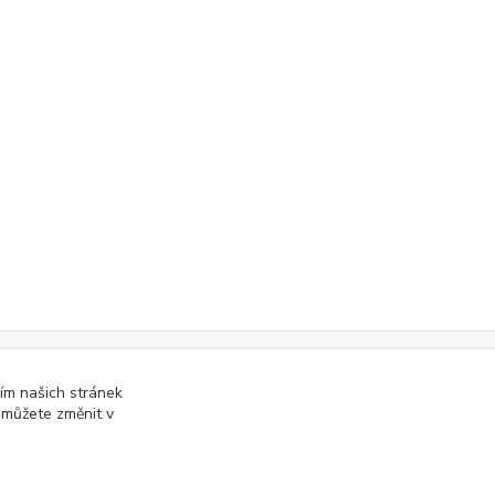
online; v případě technického výpadku pak nejpozději do 48 hodin
ím našich stránek
.
 můžete změnit v