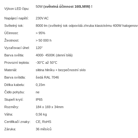
50W
(světelná účinnost 160LM/W) !
Výkon LED čipu:
Napájecí napětí:
230V AC
Světelný tok:
8000 lm (světelný tok odpovídá zhruba klasickému 400W halogenov
Účinnost:
> 95%
Životnost:
> 50 000 h
Vyzařovací úhel:
120°
Barva světla:
4000- 4500K (denní bílá)
Provozní teplota:
-30°C až 50°C
Materiál:
slitina hliníku + bezpečnostní sklo
Barva svítidla:
šedá RAL 7046
Délka kabelu:
0,15m
Čidlo pohybu:
ne
Stupeň krytí:
IP65
Rozměry:
184 x 169 x 34mm
Váha:
0,56 kg
Certifikačí znaky:
CE, RoHS
Záruka:
36 měsíců