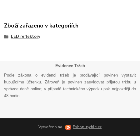
Zboží zařazeno v kategoriích
LED reflektory
Evidence Tržeb
Podle zákona o evidenci tržeb je prodávající povinen vystavit
kupujícímu účtenku. Zároveň je povinen zaevidovat přijatou tržbu u
správce daně online; v případě technického výpadku pak nejpozději do
48 hodin
.
Vytvořeno na
Eshop-rychle.cz