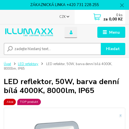
ZÁKAZNICKÁ LINKA +420 731 228 255
0
ks
CZK
za
0,00 Kč
Menu
Hledat
Úvod
LED reflektory
LED reflektor, 50W, barva denní bílá 4000K,
8000lm, IP65
LED reflektor, 50W, barva denní
bílá 4000K, 8000lm, IP65
Akce
TOP produkt