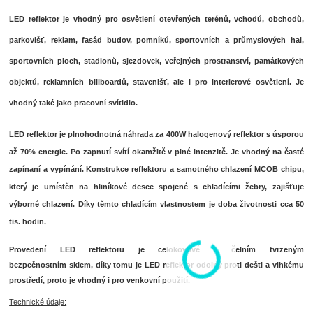
LED reflektor je vhodný pro osvětlení otevřených terénů, vchodů, obchodů,
parkovišť, reklam, fasád budov, pomníků, sportovních a průmyslových hal,
sportovních ploch, stadionů, sjezdovek, veřejných prostranství, památkových
objektů, reklamních billboardů, stavenišť, ale i pro interierové osvětlení. Je
vhodný také jako pracovní svítidlo.
LED reflektor je plnohodnotná náhrada za 400W halogenový reflektor s úsporou
až 70% energie. Po zapnutí svítí okamžitě v plné intenzitě. Je vhodný na časté
zapínaní a vypínání. Konstrukce reflektoru a samotného chlazení MCOB chipu,
který je umístěn na hliníkové desce spojené s chladícími žebry, zajišťuje
výborné chlazení. Díky těmto chladícím vlastnostem je doba životnosti cca 50
tis. hodin.
Provedení LED reflektoru je celokovové s čelním tvrzeným
bezpečnostním sklem, díky tomu je LED reflektor odolný proti dešti a vlhkému
prostředí, proto je vhodný i pro venkovní použití.
Technické údaje: