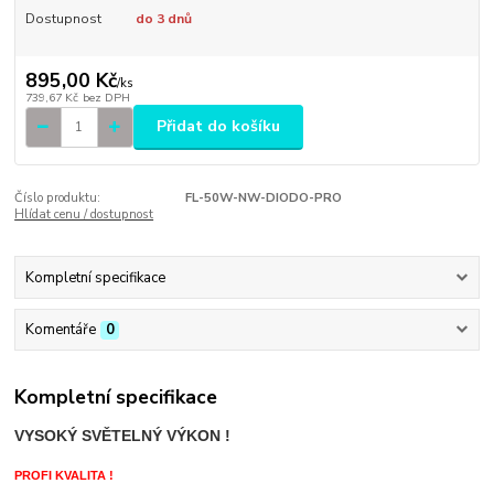
Dostupnost
do 3 dnů
895,00 Kč
/
ks
739,67 Kč
bez DPH
Přidat do košíku
Číslo produktu:
FL-50W-NW-DIODO-PRO
Hlídat cenu / dostupnost
Kompletní specifikace
Komentáře
0
Kompletní specifikace
VYSOKÝ SVĚTELNÝ VÝKON !
PROFI KVALITA !