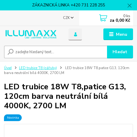
ZÁKAZNICKÁ LINKA +420 731 228 255
0
ks
CZK
za
0,00 Kč
Menu
Hledat
Úvod
LED trubice T8 (zářivky)
LED trubice 18W T8,patice G13, 120cm
barva neutrální bílá 4000K, 2700 LM
LED trubice 18W T8,patice G13,
120cm barva neutrální bílá
4000K, 2700 LM
Novinka