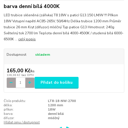
barva denní bílá 4000K
LED trubice skleněná (zářivka) T8 18W s paticí G13.150 LM/W !!! Příkon
18W Vstupní napětí AC85-265V, 50/64Hz Délka trubice 1200 mm Průměr
trubice 26 mm Kryt (difuzor) mléčný Typ patice G13 Hmotnost: 240g
Světelný tok 2700 lm Teplota denní bílá 4000-4500K / studená bílá 6000-
6500K ...
celý popis
Dostupnost
skladem
165,00 Kč
/
ks
136,36 Kč
bez DPH
Přidat do košíku
Číslo produktu:
LT8-18-NW-2700
délka:
1200 mm
příkon:
18W
barva:
denní bílá
difuzor:
mléčný
Hlídat cenu / dostupnost