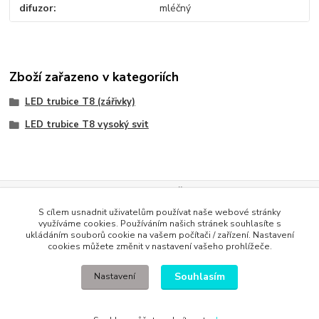
difuzor
mléčný
Zboží zařazeno v kategoriích
LED trubice T8 (zářivky)
LED trubice T8 vysoký svit
Evidence Tržeb
S cílem usnadnit uživatelům používat naše webové stránky
Podle zákona o evidenci tržeb je prodávající povinen vystavit
využíváme cookies. Používáním našich stránek souhlasíte s
kupujícímu účtenku. Zároveň je povinen zaevidovat přijatou tržbu u
ukládáním souborů cookie na vašem počítači / zařízení. Nastavení
správce daně online; v případě technického výpadku pak nejpozději do
cookies můžete změnit v nastavení vašeho prohlížeče.
48 hodin
.
Souhlasím
Nastavení