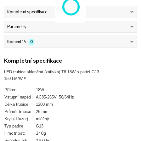
Kompletní specifikace
Parametry
Komentáře
0
Kompletní specifikace
LED trubice skleněná (zářivka) T8 18W s paticí G13.
150 LM/W !!!
Příkon
18W
Vstupní napětí
AC85-265V, 50/64Hz
Délka trubice
1200 mm
Průměr trubice
26 mm
Kryt (difuzor)
mléčný
Typ patice
G13
Hmotnost:
240g
Světelný tok
2700 lm