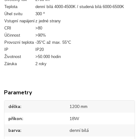
Teplota
denní bílá 4000-4500K / studená bílá 6000-6500K
o
Úhel svitu
300
Vstupní napájení
z jedné strany
CRI
>80
Účinnost
>90%
Provozní teplota
-35°C až max. 55°C
IP
IP20
Životnost
>50.000 hodin
Záruka
2 roky
Parametry
délka
1200 mm
příkon
18W
barva
denní bílá