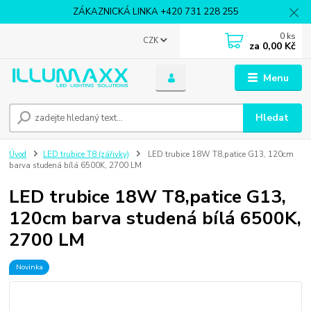
ZÁKAZNICKÁ LINKA +420 731 228 255
0
ks
CZK
za
0,00 Kč
Menu
Hledat
Úvod
LED trubice T8 (zářivky)
LED trubice 18W T8,patice G13, 120cm
barva studená bílá 6500K, 2700 LM
LED trubice 18W T8,patice G13,
120cm barva studená bílá 6500K,
2700 LM
Novinka