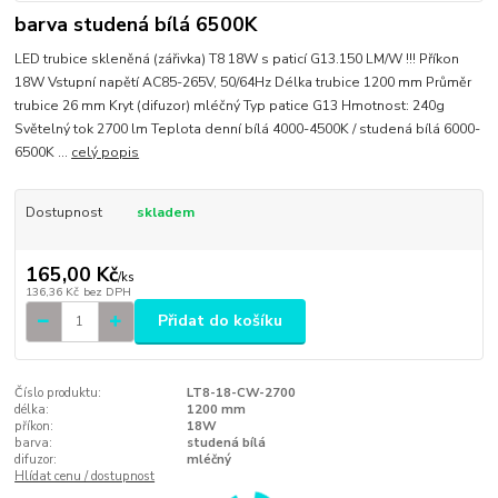
barva studená bílá 6500K
LED trubice skleněná (zářivka) T8 18W s paticí G13.150 LM/W !!! Příkon
18W Vstupní napětí AC85-265V, 50/64Hz Délka trubice 1200 mm Průměr
trubice 26 mm Kryt (difuzor) mléčný Typ patice G13 Hmotnost: 240g
Světelný tok 2700 lm Teplota denní bílá 4000-4500K / studená bílá 6000-
6500K ...
celý popis
Dostupnost
skladem
165,00 Kč
/
ks
136,36 Kč
bez DPH
Přidat do košíku
Číslo produktu:
LT8-18-CW-2700
délka:
1200 mm
příkon:
18W
barva:
studená bílá
difuzor:
mléčný
Hlídat cenu / dostupnost