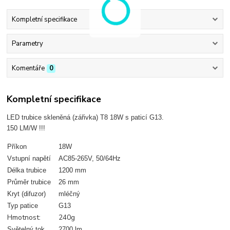
Kompletní specifikace
Parametry
Komentáře
0
Kompletní specifikace
LED trubice skleněná (zářivka) T8 18W s paticí G13.
150 LM/W !!!
Příkon
18W
Vstupní napětí
AC85-265V, 50/64Hz
Délka trubice
1200 mm
Průměr trubice
26 mm
Kryt (difuzor)
mléčný
Typ patice
G13
Hmotnost:
240g
Světelný tok
2700 lm