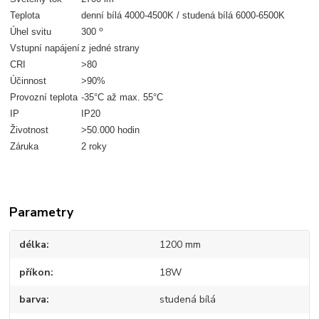
Teplota
denní bílá 4000-4500K / studená bílá 6000-6500K
o
Úhel svitu
300
Vstupní napájení
z jedné strany
CRI
>80
Účinnost
>90%
Provozní teplota
-35°C až max. 55°C
IP
IP20
Životnost
>50.000 hodin
Záruka
2 roky
Parametry
délka
1200 mm
příkon
18W
barva
studená bílá