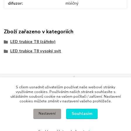
difuzor
mléčný
Zboží zařazeno v kategoriích
LED trubice T8 (zářivky)
LED trubice T8 vysoký svit
Evidence Tržeb
S cílem usnadnit uživatelům používat naše webové stránky
Podle zákona o evidenci tržeb je prodávající povinen vystavit
využíváme cookies. Používáním našich stránek souhlasíte s
kupujícímu účtenku. Zároveň je povinen zaevidovat přijatou tržbu u
ukládáním souborů cookie na vašem počítači / zařízení. Nastavení
správce daně online; v případě technického výpadku pak nejpozději do
cookies můžete změnit v nastavení vašeho prohlížeče.
48 hodin
.
Souhlasím
Nastavení