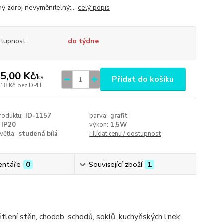
ý zdroj nevyměnitelný:...
celý popis
tupnost
do týdne
5,00 Kč
/
ks
Přidat do košíku
,18 Kč
bez DPH
roduktu:
ID-1157
barva:
grafit
IP20
výkon:
1,5W
větla:
studená bílá
Hlídat cenu / dostupnost
ntáře
0
Související zboží
1
lení stěn, chodeb, schodů, soklů, kuchyňských linek