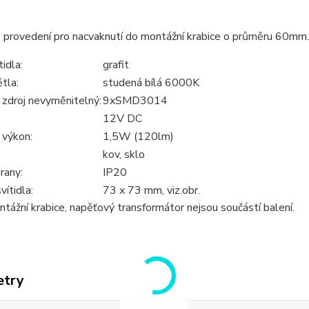
 provedení pro nacvaknutí do montážní krabice o průměru 6
ítidla:
grafit
tla:
studená bílá 6000K
 zdroj nevyměnitelný:
9xSMD3014
12V DC
 výkon:
1,5W (120lm)
kov, sklo
rany:
IP20
ítidla:
73 x 73 mm, viz.obr.
ntážní krabice, napěťový transformátor nejsou součástí
etry