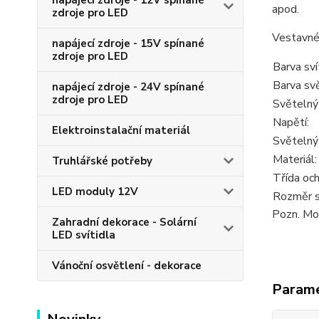
napájecí zdroje - 12V spínané
apod.
zdroje pro LED
Vestavné
napájecí zdroje - 15V spínané
zdroje pro LED
Barva sv
Barva svě
napájecí zdroje - 24V spínané
zdroje pro LED
Světelný
Napětí:
Elektroinstalační materiál
Světelný
Materiál:
Truhlářské potřeby
Třída och
LED moduly 12V
Rozměr sv
Pozn. Mo
Zahradní dekorace - Solární
LED svítidla
Vánoční osvětlení - dekorace
Param