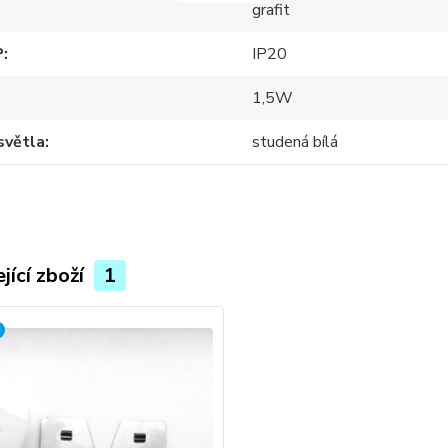
grafit
P
IP20
1,5W
světla
studená bílá
jící zboží
1