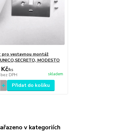
 pro vestavnou montáž
el UNICO,SECRETO, MODESTO
 Kč
/
ks
skladem
č
bez DPH
Přidat do košíku
zařazeno v kategoriích