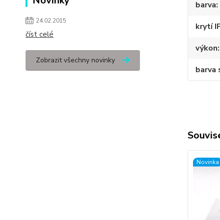
Novinky
barva
24.02.2015
krytí I
číst celé
výkon
Zobrazit všechny novinky
barva 
Souvise
Novinka