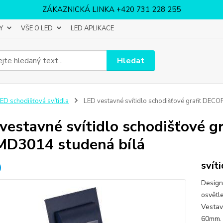
ZÁKAZNICKÁ LINKA +420 731 228 255
Y
VŠE O LED
LED APLIKACE
Hledat
ED schodišťová svítidla
LED vestavné svítidlo schodišťové grafit DE
vestavné svítidlo schodišťové
D3014 studená bílá
svít
Design
osvětl
Vestav
60mm. 