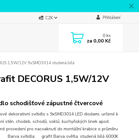
Přihlášení
CZK
0
ks
za
0,00 Kč
CORUS 1,5W/12V 9xSMD3014 studená bílá
 grafit DECORUS 1,5W/12V
idlo schodišťové zápustné čtvercové
ové dekorativní svítidlo s 9xSMD3014 LED diodami, určené k
ení stěn, chodeb, schodů, soklů, kuchyňských linek apod.
né provedení pro nacvaknutí do montážní krabice o průměru
Barva svítidla: grafit Barva světla: studená bílá 6000K