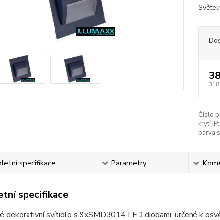
Světeln
Dos
38
318
Číslo p
krytí IP:
barva s
etní specifikace
Parametry
Kome
tní specifikace
 dekorativní svítidlo s 9xSMD3014 LED diodami, určené k osvět