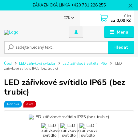
ZÁKAZNICKÁ LINKA +420 731 228 255
0
ks
CZK
za
0,00 Kč
Menu
Hledat
Úvod
LED zářivková svítidla
LED zářivková svítidla IP65
LED
zářivkové svítidlo IP65 (bez trubic)
LED zářivkové svítidlo IP65 (bez
trubic)
Novinka
Akce