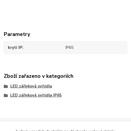
Parametry
krytí IP
IP65
Zboží zařazeno v kategoriích
LED zářivková svítidla
LED zářivková svítidla IP65
Evidence Tržeb