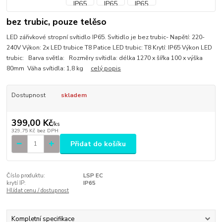
bez trubic, pouze telěso
LED zářivkové stropní svítidlo IP65. Svítidlo je bez trubic- Napětí: 220-
240V Výkon: 2x LED trubice T8 Patice LED trubic: T8 Krytí: IP65 Výkon LED
trubic: Barva světla: Rozměry svítidla: délka 1270 x šířka 100 x výška
80mm Váha svítidla: 1,8 kg
celý popis
Dostupnost
skladem
399,00 Kč
/
ks
329,75 Kč
bez DPH
Přidat do košíku
Číslo produktu:
LSP EC
krytí IP:
IP65
Hlídat cenu / dostupnost
Kompletní specifikace