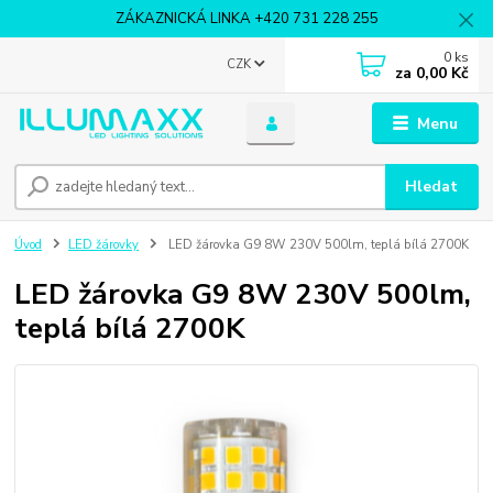
ZÁKAZNICKÁ LINKA +420 731 228 255
0
ks
CZK
za
0,00 Kč
Menu
Hledat
Úvod
LED žárovky
LED žárovka G9 8W 230V 500lm, teplá bílá 2700K
LED žárovka G9 8W 230V 500lm,
teplá bílá 2700K