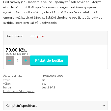
Led žárovky jsou moderní a velice úsporný způsob osvětlení, kterým
ušetříte přibližně 85% spotřebované energie. Led žárovky vynikají
vysokou životností a nízkou, a to až 10x nižší, spotřebou elektrické
energie než klasické žárovky. Zvláště vhodné je použít led žárovky do
svítidel, která svítí každý ...
celý popis
Dostupnost
do týdne
79,00 Kč
/
ks
65,29 Kč
bez DPH
Přidat do košíku
Číslo produktu:
LED8WG9 WW
závit:
G9
výkon:
8W
barva:
teplá bílá
Hlídat cenu / dostupnost
Kompletní specifikace