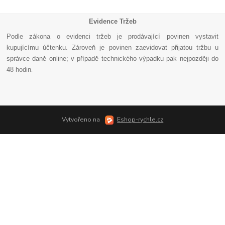
Evidence Tržeb
Podle zákona o evidenci tržeb je prodávající povinen vystavit
kupujícímu účtenku. Zároveň je povinen zaevidovat přijatou tržbu u
správce daně online; v případě technického výpadku pak nejpozději do
48 hodin
.
Vytvořeno na
Eshop-rychle.cz