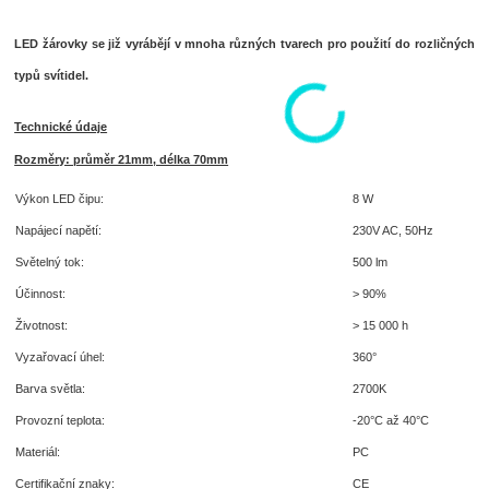
LED žárovky
se již vyrábějí v mnoha různých tvarech pro použití do rozličných
typů svítidel.
Technické údaje
Rozměry: průměr 21mm, délka 70mm
Výkon LED čipu:
8 W
Napájecí napětí:
230V AC, 50Hz
Světelný tok:
500 lm
Účinnost:
> 90%
Životnost:
> 15 000 h
Vyzařovací úhel:
360°
Barva světla:
2700K
Provozní teplota:
-20°C až 40°C
Materiál:
PC
Certifikační znaky:
CE