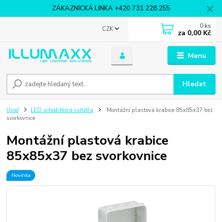
ZÁKAZNICKÁ LINKA +420 731 228 255
0
ks
CZK
za
0,00 Kč
Menu
Hledat
Úvod
LED schodišťová svítidla
Montážní plastová krabice 85x85x37 bez
svorkovnice
Montážní plastová krabice
85x85x37 bez svorkovnice
Novinka