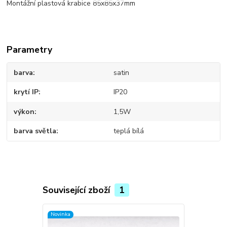
Montážní plastová krabice 85x85x37mm
Parametry
barva
satin
krytí IP
IP20
výkon
1,5W
barva světla
teplá bílá
Související zboží
1
Novinka