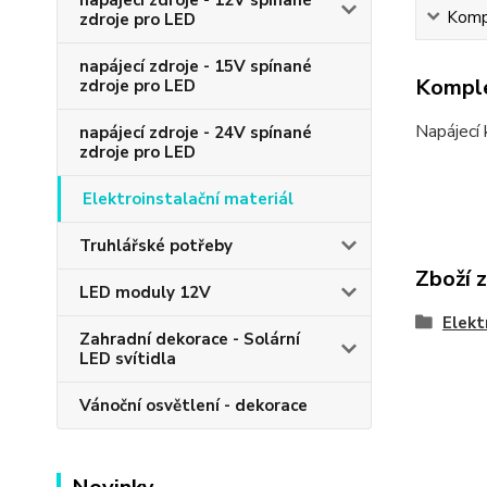
napájecí zdroje - 12V spínané
Kompl
zdroje pro LED
napájecí zdroje - 15V spínané
Komple
zdroje pro LED
Napájecí 
napájecí zdroje - 24V spínané
zdroje pro LED
Elektroinstalační materiál
Truhlářské potřeby
Zboží 
LED moduly 12V
Elekt
Zahradní dekorace - Solární
LED svítidla
Vánoční osvětlení - dekorace