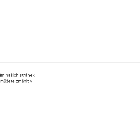
ím našich stránek
 můžete změnit v
online; v případě technického výpadku pak nejpozději do 48 hodin
.
Vytvořeno na
Eshop-rychle.cz