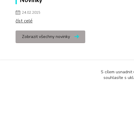
Novinky
24.02.2015
číst celé
Zobrazit všechny novinky
S cílem usnadnit
souhlasíte s uk
Podle zákona o evidenci tržeb je prodávající povinen vystavit kupuj