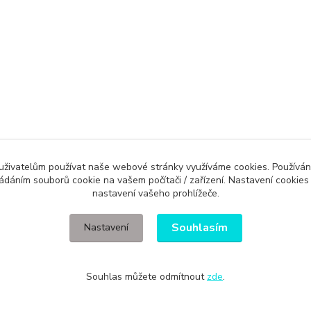
Evidence Tržeb
 uživatelům používat naše webové stránky využíváme cookies. Používán
ládáním souborů cookie na vašem počítači / zařízení. Nastavení cookies
ícímu účtenku. Zároveň je povinen zaevidovat přijatou tržbu u správce daně 
nastavení vašeho prohlížeče.
Souhlasím
Nastavení
Souhlas můžete odmítnout
zde
.