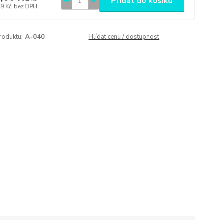
Přidat do košíku
49 Kč
bez DPH
roduktu:
A-040
Hlídat cenu / dostupnost