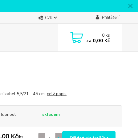
Přihlášení
CZK
0
ks
za
0,00 Kč
cí kabel 5,5/21 - 45 cm.
celý popis
tupnost
skladem
,00 Kč
/
ks