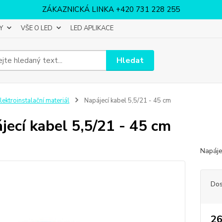
ZÁKAZNICKÁ LINKA +420 731 228 255
Y
VŠE O LED
LED APLIKACE
Hledat
lektroinstalační materiál
Napájecí kabel 5,5/21 - 45 cm
jecí kabel 5,5/21 - 45 cm
Napáje
Dos
26