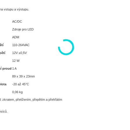
na vstupu a výstupu.
AC/DC
Zdroje pro LED
ADM
ětí
110-264VAC
pětí
12V ±0,5V
12 W
í proud
1 A
89 x 39 x 23mm
plota
-20 až 45°C
0,06 kg
: zkratem, přetížením, přepětím a přehřátím
síců.