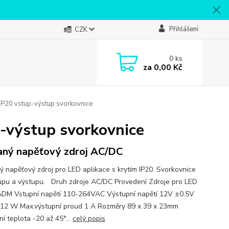
Přihlášení
CZK
0
ks
za
0,00 Kč
P20 vstup-výstup svorkovnice
-výstup svorkovnice
aný napěťový zdroj AC/DC
ý napěťový zdroj pro LED aplikace s krytím IP20. Svorkovnice
upu a výstupu. Druh zdroje AC/DC Provedení Zdroje pro LED
ADM Vstupní napětí 110-264VAC Výstupní napětí 12V ±0,5V
12 W Max.výstupní proud 1 A Rozměry 89 x 39 x 23mm
í teplota -20 až 45°...
celý popis