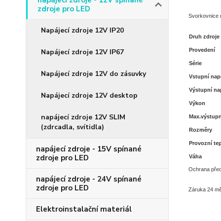
napájecí zdroje - 12V spínané
zdroje pro LED
Svorkovnice 
Napájecí zdroje 12V IP20
Druh zdroje
Provedení
Napájecí zdroje 12V IP67
Série
Napájecí zdroje 12V do zásuvky
Vstupní nap
Výstupní na
Napájecí zdroje 12V desktop
Výkon
napájecí zdroje 12V SLIM
Max.výstupn
(zdrcadla, svítidla)
Rozměry
Provozní te
napájecí zdroje - 15V spínané
zdroje pro LED
Váha
Ochrana před
napájecí zdroje - 24V spínané
zdroje pro LED
Záruka 24 mě
Elektroinstalační materiál