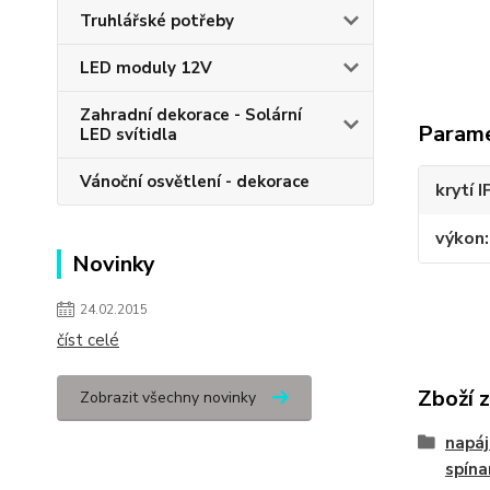
Truhlářské potřeby
LED moduly 12V
Zahradní dekorace - Solární
Param
LED svítidla
Vánoční osvětlení - dekorace
krytí I
výkon
Novinky
24.02.2015
číst celé
Zboží 
Zobrazit všechny novinky
napáj
spína