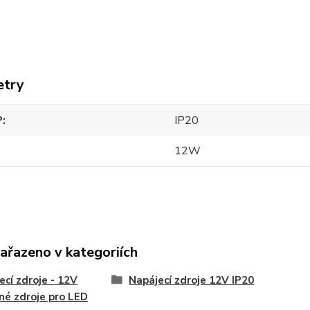
etry
P
IP20
12W
zařazeno v kategoriích
ecí zdroje - 12V
Napájecí zdroje 12V IP20
né zdroje pro LED