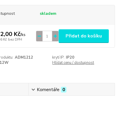
tupnost
skladem
2,00 Kč
/
ks
Přidat do košíku
56 Kč
bez DPH
roduktu:
ADM1212
krytí IP:
IP20
12W
Hlídat cenu / dostupnost
Komentáře
0