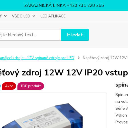
ZÁKAZNICKÁ LINKA +420 731 228 255
Y
VŠE O LED
LED APLIKACE
Hledat
apájecí zdroje - 12V spínané zdroje pro LED
Napěťový zdroj 12W 12V I
ťový zdroj 12W 12V IP20 vstup
spín
Akce
TOP produkt
Spínan
na vst
Série 
Výkon 
Provozn