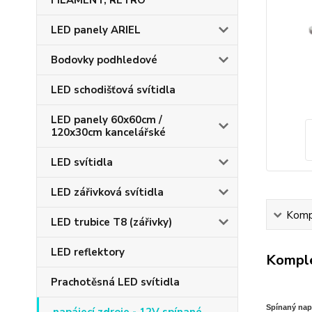
FILAMENT, RETRO
LED panely ARIEL
Bodovky podhledové
LED schodišťová svítidla
LED panely 60x60cm /
120x30cm kancelářské
LED svítidla
LED zářivková svítidla
Kompl
LED trubice T8 (zářivky)
LED reflektory
Komple
Prachotěsná LED svítidla
S
pínaný napě