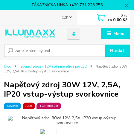
ZÁKAZNICKÁ LINKA +420 731 228 255
0
ks
CZK
za
0,00 Kč
Menu
Hledat
Úvod
napájecí zdroje - 12V spínané zdroje pro LED
Napěťový zdroj 30W
12V, 2,5A, IP20 vstup-výstup svorkovnice
Napěťový zdroj 30W 12V, 2,5A,
IP20 vstup-výstup svorkovnice
Novinka
Akce
TOP produkt