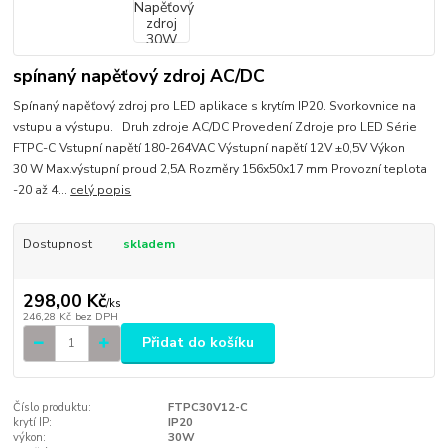
spínaný napěťový zdroj AC/DC
Spínaný napěťový zdroj pro LED aplikace s krytím IP20. Svorkovnice na
vstupu a výstupu. Druh zdroje AC/DC Provedení Zdroje pro LED Série
FTPC-C Vstupní napětí 180-264VAC Výstupní napětí 12V ±0,5V Výkon
30 W Max.výstupní proud 2,5A Rozměry 156x50x17 mm Provozní teplota
-20 až 4...
celý popis
Dostupnost
skladem
298,00 Kč
/
ks
246,28 Kč
bez DPH
Přidat do košíku
Číslo produktu:
FTPC30V12-C
krytí IP:
IP20
výkon:
30W