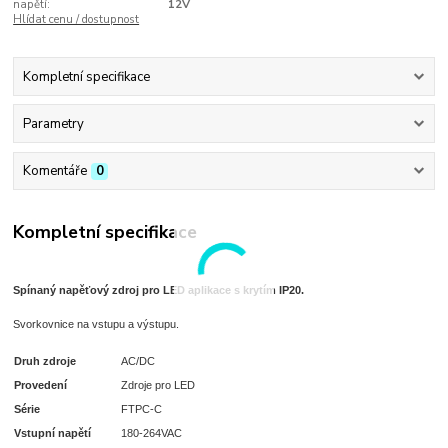
napětí:
12V
Hlídat cenu / dostupnost
Kompletní specifikace
Parametry
Komentáře
0
Kompletní specifikace
S
pínaný napěťový zdroj pro LED aplikace s krytím IP20.
Svorkovnice na vstupu a výstupu.
Druh zdroje
AC/DC
Provedení
Zdroje pro LED
Série
FTPC-C
Vstupní napětí
180-264VAC