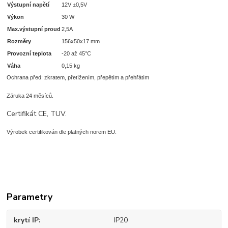
Výstupní napětí
12V ±0,5V
Výkon
30 W
Max.výstupní proud
2,5A
Rozměry
156x50x17 mm
Provozní teplota
-20 až 45°C
Váha
0,15 kg
Ochrana před: zkratem, přetížením, přepětím a přehřátím
Záruka 24 měsíců.
Certifikát CE, TUV.
Výrobek certifikován dle platných norem EU.
Parametry
krytí IP
IP20