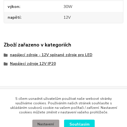
výkon
30W
napětí
12V
Zboží zařazeno v kategoriích
napájecí zdroje - 12V spínané zdroje pro LED
Napájecí zdroje 12V IP20
Evidence Tržeb
S cílem usnadnit uživatelům používat naše webové stránky
Podle zákona o evidenci tržeb je prodávající povinen vystavit
využíváme cookies. Používáním našich stránek souhlasíte s
kupujícímu účtenku. Zároveň je povinen zaevidovat přijatou tržbu u
ukládáním souborů cookie na vašem počítači / zařízení. Nastavení
správce daně online; v případě technického výpadku pak nejpozději do
cookies můžete změnit v nastavení vašeho prohlížeče.
48 hodin
.
Souhlasím
Nastavení