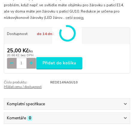
problém, když např. ve svítidle máte objímku pro žárovku s paticí E14,
ale vy doma máte jen žárovku s paticí GU10. Redukce je určena pro
nízkovýkonové žárovky (LED žárov...
celý popis
Dostupnost
do 14 dnů
25,00 Kč
/
ks
20,66 Kč
bez DPH
Přidat do košíku
Číslo produktu:
REDE14NAGU10
Hlídat cenu / dostupnost
Kompletní specifikace
Komentáře
0