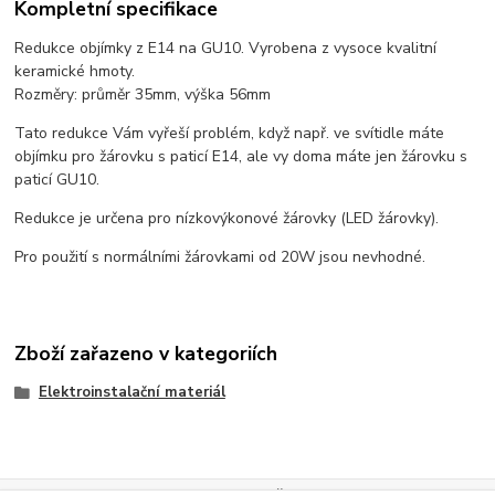
Kompletní specifikace
Redukce objímky z E14 na GU10. Vyrobena z vysoce kvalitní
keramické hmoty.
Rozměry: průměr 35mm, výška 56mm
Tato redukce Vám vyřeší problém, když např. ve svítidle máte
objímku pro žárovku s paticí E14, ale vy doma máte jen žárovku s
paticí GU10.
Redukce je určena pro nízkovýkonové žárovky (LED žárovky).
Pro použití s normálními žárovkami od 20W jsou nevhodné.
Zboží zařazeno v kategoriích
Elektroinstalační materiál