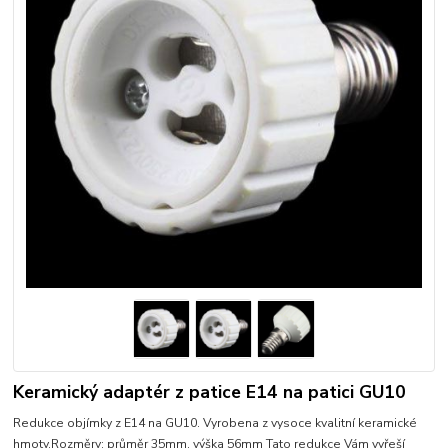
Keramický adaptér z patice E14 na patici GU10
Redukce objímky z E14 na GU10. Vyrobena z vysoce kvalitní keramické
hmoty.Rozměry: průměr 35mm, výška 56mm Tato redukce Vám vyřeší