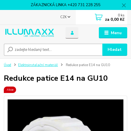
ZÁKAZNICKÁ LINKA +420 731 228 255
0
ks
CZK
za
0,00 Kč
Menu
Hledat
Úvod
Elektroinstalační materiál
Redukce patice E14 na GU10
Redukce patice E14 na GU10
Akce