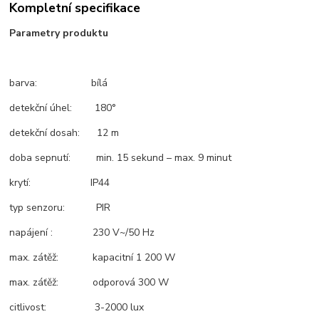
Kompletní specifikace
Parametry produktu
barva: bílá
detekční úhel: 180°
detekční dosah: 12 m
doba sepnutí: min. 15 sekund – max. 9 minut
krytí: IP44
typ senzoru: PIR
napájení : 230 V~/50 Hz
max. zátěž: kapacitní 1 200 W
max. záťěž: odporová 300 W
citlivost: 3-2000 lux