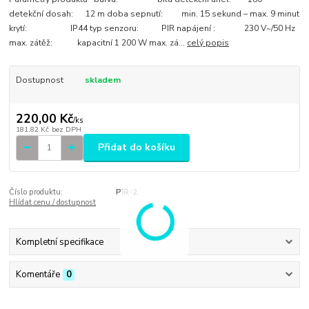
detekční dosah: 12 m doba sepnutí: min. 15 sekund – max. 9 minut
krytí: IP44 typ senzoru: PIR napájení : 230 V~/50 Hz
max. zátěž: kapacitní 1 200 W max. zá...
celý popis
Dostupnost
skladem
220,00 Kč
/
ks
181,82 Kč
bez DPH
Přidat do košíku
Číslo produktu:
PIR-2
Hlídat cenu / dostupnost
Kompletní specifikace
Komentáře
0