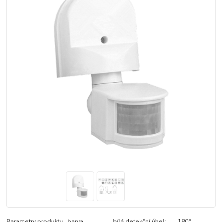
Parametry produktu barva: bílá detekční úhel: 180°