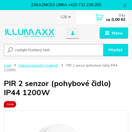
ZÁKAZNICKÁ LINKA +420 731 228 255
0
ks
CZK
za
0,00 Kč
Menu
Hledat
Úvod
Elektroinstalační materiál
PIR 2 senzor (pohybové čidlo) IP44
1200W
PIR 2 senzor (pohybové čidlo)
IP44 1200W
Akce