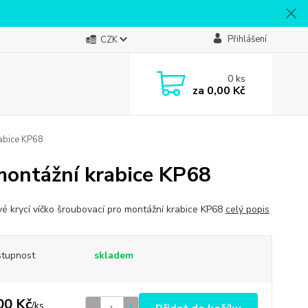
Přihlášení
CZK
0
ks
za
0,00 Kč
rabice KP68
 montážní krabice KP68
vé krycí víčko šroubovací pro montážní krabice KP68
celý popis
tupnost
skladem
00 Kč
/
ks