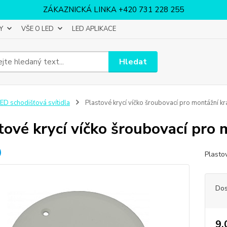
ZÁKAZNICKÁ LINKA +420 731 228 255
Y
VŠE O LED
LED APLIKACE
Hledat
ED schodišťová svítidla
Plastové krycí víčko šroubovací pro montážní k
tové krycí víčko šroubovací pro
Plasto
Dos
9,