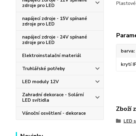
napájecí zdroje - 12V spínané
Plastové 
zdroje pro LED
napájecí zdroje - 15V spínané
zdroje pro LED
Param
napájecí zdroje - 24V spínané
zdroje pro LED
barva
Elektroinstalační materiál
krytí I
Truhlářské potřeby
LED moduly 12V
Zahradní dekorace - Solární
LED svítidla
Zboží 
Vánoční osvětlení - dekorace
LED s