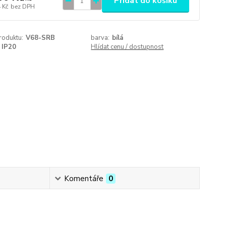
Přidat do košíku
 Kč
bez DPH
roduktu:
V68-SRB
barva:
bílá
IP20
Hlídat cenu / dostupnost
Komentáře
0