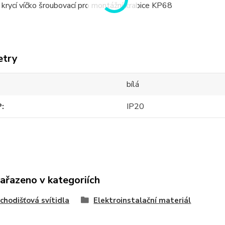
krycí víčko šroubovací pro montážní krabice KP68
etry
bílá
P
IP20
zařazeno v kategoriích
chodišťová svítidla
Elektroinstalační materiál