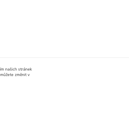
ím našich stránek
 můžete změnit v
online; v případě technického výpadku pak nejpozději do 48 hodin
.
Vytvořeno na
Eshop-rychle.cz