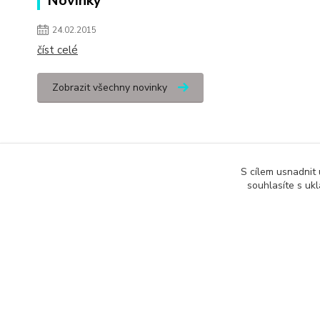
Novinky
24.02.2015
číst celé
Zobrazit všechny novinky
S cílem usnadnit
souhlasíte s uk
Podle zákona o evidenci tržeb je prodávající povinen vystavit kupuj