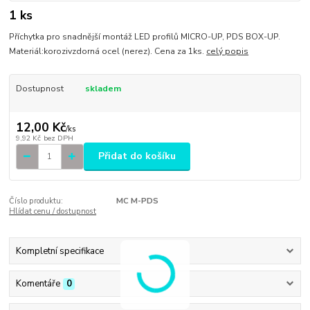
1 ks
Příchytka pro snadnější montáž LED profilů MICRO-UP, PDS BOX-UP.
Materiál:korozivzdorná ocel (nerez). Cena za 1ks.
celý popis
Dostupnost
skladem
12,00 Kč
/
ks
9,92 Kč
bez DPH
Přidat do košíku
Číslo produktu:
MC M-PDS
Hlídat cenu / dostupnost
Kompletní specifikace
Komentáře
0