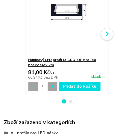
Hliníkový LED profil MICRO-UP pro led
ILLUMAXX LE
pásky elox 2m
elox, 2 m
81,00 Kč
145,00 K
/
ks
skladem
66,94 Kč
bez DPH
119,83 Kč
be
Přidat do košíku
Zboží zařazeno v kategoriích
AL profily pro LED pásky