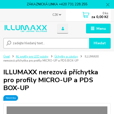
ZÁKAZNICKÁ LINKA +420 731 228 255
0
ks
CZK
za
0,00 Kč
Menu
Hledat
Úvod
AL profily pro LED pásky
Úchytky a závěsy
ILLUMAXX
nerezová příchytka pro profily MICRO-UP a PDS BOX-UP
ILLUMAXX nerezová příchytka
pro profily MICRO-UP a PDS
BOX-UP
Novinka