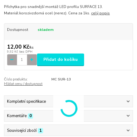
Příchytka pro snadnější montáž LED profilu SURFACE 13.
Materiál:korozivzdorná ocel (nerez). Cena za 1ks.
celý popis
Dostupnost
skladem
12,00 Kč
/
ks
9,92 Kč
bez DPH
Přidat do košíku
Číslo produktu:
MC SUR-13
Hlídat cenu / dostupnost
Kompletní specifikace
Komentáře
0
Související zboží
1