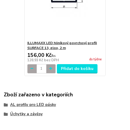
ILLUMAXX LED hliníkový povrchový profil
SURFACE 13, elox, 2 m
156,00 Kč
/
ks
do týdne
128,93 Kč
bez DPH
Přidat do košíku
Zboží zařazeno v kategoriích
AL profily pro LED pásky
Úchytky a závěsy