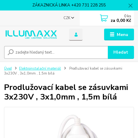
ZÁKAZNICKÁ LINKA +420 731 228 255
0
ks
CZK
za
0,00 Kč
Menu
Hledat
Úvod
Elektroinstalační materiál
Prodlužovací kabel se zásuvkami
3x230V , 3x1,0mm , 1,5m bílá
Prodlužovací kabel se zásuvkami
3x230V , 3x1,0mm , 1,5m bílá