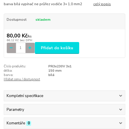
barva bílá vypínač ne průřez vodiče 3× 1,0 mm2
celý popis
Dostupnost
skladem
80,00 Kč
/
ks
66,12 Kč
bez DPH
Přidat do košíku
Číslo produktu:
PR3x230V 3x1
délka:
150 mm
barva:
bílá
Hlídat cenu / dostupnost
Kompletní specifikace
Parametry
Komentáře
0