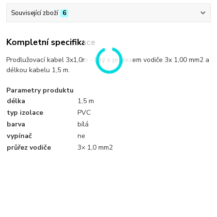
Související zboží
6
Kompletní specifikace
Prodlužovací kabel 3x1,0m - bílý s průřezem vodiče 3x 1,00 mm2 a
délkou kabelu 1,5 m.
Parametry produktu
délka
1,5 m
typ izolace
PVC
barva
bílá
vypínač
ne
průřez vodiče
3× 1,0 mm2