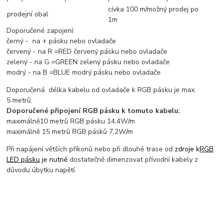
cívka 100 m/možný prodej po
prodejní obal
1m
Doporučené zapojení:
černý - na + pásku nebo ovladače
červený - na R =RED červený pásku nebo ovladače
zelený - na G =GREEN zelený pásku nebo ovladače
modrý - na B =BLUE modrý pásku nebo ovladače
Doporučená délka kabelu od ovladače k RGB pásku je max.
5 metrů.
Doporučené připojení RGB pásku k tomuto kabelu:
maximálně10 metrů RGB pásku 14,4W/m
maximálně 15 metrů RGB pásků 7,2W/m
Při napájení větších příkonů nebo při dlouhé trase od
zdroje k
RGB
LED pásku
je nutné
dostatečně dimenzovat přívodní kabely z
důvodu úbytku napětí.