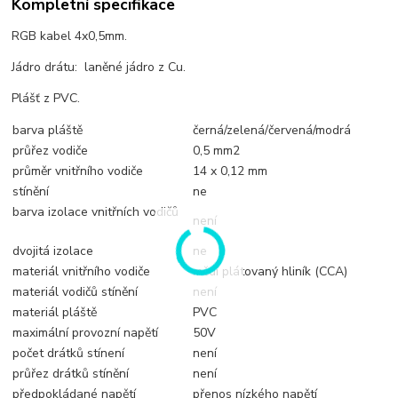
Kompletní specifikace
RGB kabel 4x0,5mm.
Jádro drátu: laněné jádro z Cu.
Plášť z PVC.
barva pláště
černá/zelená/červená/modrá
průřez vodiče
0,5 mm2
průměr vnitřního vodiče
14 x 0,12 mm
stínění
ne
barva izolace vnitřních vodičů
není
dvojitá izolace
ne
materiál vnitřního vodiče
mědí plátovaný hliník (CCA)
materiál vodičů stínění
není
materiál pláště
PVC
maximální provozní napětí
50V
počet drátků stínení
není
průřez drátků stínění
není
předpokládané napětí
přenos nízkého napětí