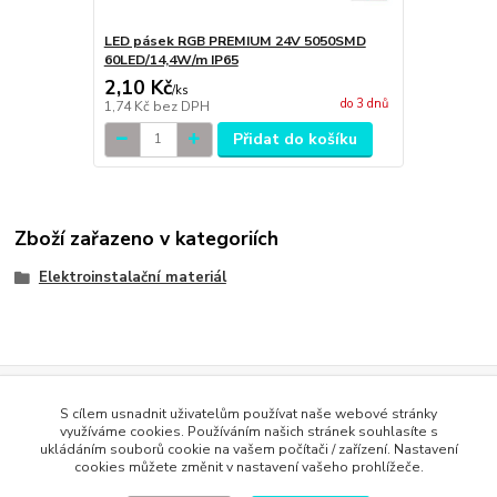
LED pásek RGB PREMIUM 24V 5050SMD
60LED/14,4W/m IP65
2,10 Kč
/
ks
do 3 dnů
1,74 Kč
bez DPH
Přidat do košíku
Zboží zařazeno v kategoriích
Elektroinstalační materiál
Evidence Tržeb
S cílem usnadnit uživatelům používat naše webové stránky
Podle zákona o evidenci tržeb je prodávající povinen vystavit
využíváme cookies. Používáním našich stránek souhlasíte s
kupujícímu účtenku. Zároveň je povinen zaevidovat přijatou tržbu u
ukládáním souborů cookie na vašem počítači / zařízení. Nastavení
správce daně online; v případě technického výpadku pak nejpozději do
cookies můžete změnit v nastavení vašeho prohlížeče.
48 hodin
.