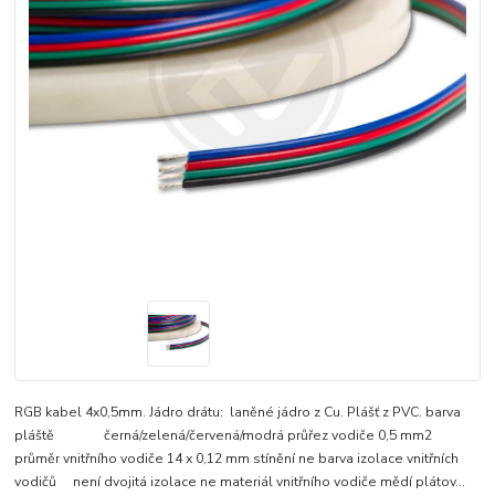
RGB kabel 4x0,5mm. Jádro drátu: laněné jádro z Cu. Plášť z PVC. barva
pláště černá/zelená/červená/modrá průřez vodiče 0,5 mm2
průměr vnitřního vodiče 14 x 0,12 mm stínění ne barva izolace vnitřních
vodičů není dvojitá izolace ne materiál vnitřního vodiče mědí plátov...