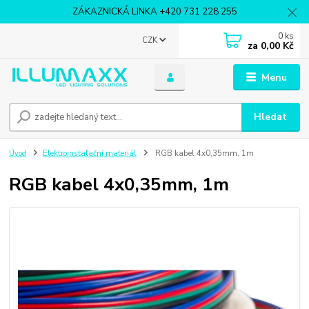
ZÁKAZNICKÁ LINKA +420 731 228 255
0
ks
CZK
za
0,00 Kč
Menu
Hledat
Úvod
Elektroinstalační materiál
RGB kabel 4x0,35mm, 1m
RGB kabel 4x0,35mm, 1m