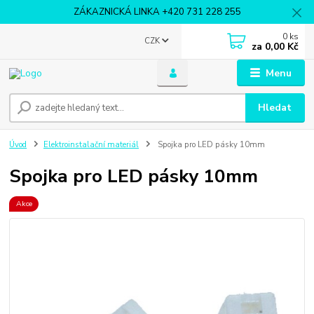
ZÁKAZNICKÁ LINKA +420 731 228 255
0
ks
CZK
za
0,00 Kč
Menu
Hledat
Úvod
Elektroinstalační materiál
Spojka pro LED pásky 10mm
Spojka pro LED pásky 10mm
Akce