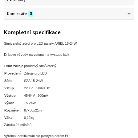
Komentáře
0
Kompletní specifikace
Stmívatelný zdroj pro LED panely ARIEL 15-24W.
Drátové vývody na vstupu, na výstupu jack.
Druh zdroje
proudový stmívatelný
Provedení
Zdroje pro LED
Série
SZA 15-24W
Vstup
220 V 50/60 Hz
Výstup
45-84V 300mA
Výkon
15-24W
Rozměry
87x38x21mm
Váha
0,12kg
Záruka 24 měsíců.
Výrobek certifikován dle platných norem EU.