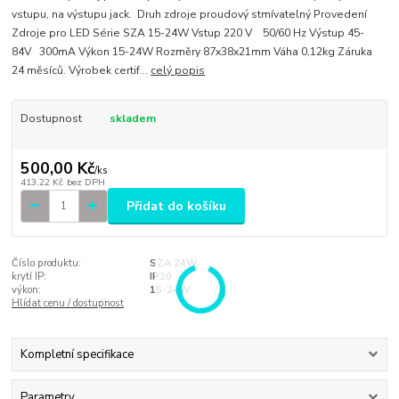
vstupu, na výstupu jack. Druh zdroje proudový stmívatelný Provedení
Zdroje pro LED Série SZA 15-24W Vstup 220 V 50/60 Hz Výstup 45-
84V 300mA Výkon 15-24W Rozměry 87x38x21mm Váha 0,12kg Záruka
24 měsíců. Výrobek certif...
celý popis
Dostupnost
skladem
500,00 Kč
/
ks
413,22 Kč
bez DPH
Přidat do košíku
Číslo produktu:
SZA 24W
krytí IP:
IP20
výkon:
15-24W
Hlídat cenu / dostupnost
Kompletní specifikace
Parametry