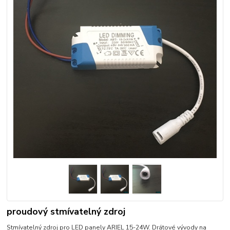
proudový stmívatelný zdroj
Stmívatelný zdroj pro LED panely ARIEL 15-24W. Drátové vývody na