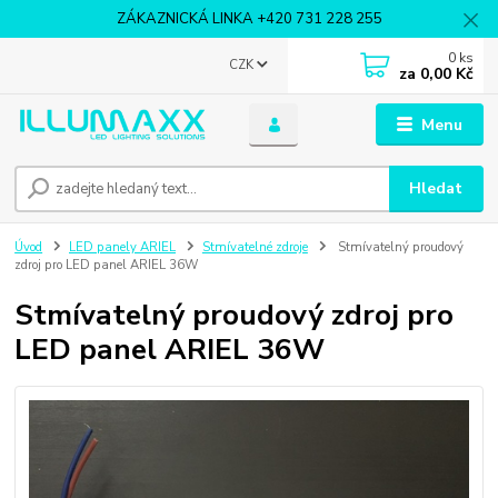
ZÁKAZNICKÁ LINKA +420 731 228 255
0
ks
CZK
za
0,00 Kč
Menu
Hledat
Úvod
LED panely ARIEL
Stmívatelné zdroje
Stmívatelný proudový
zdroj pro LED panel ARIEL 36W
Stmívatelný proudový zdroj pro
LED panel ARIEL 36W