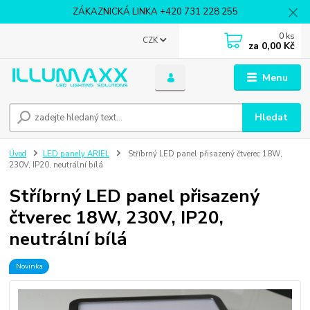
ZÁKAZNICKÁ LINKA +420 731 228 255
0
ks
CZK
za
0,00 Kč
Menu
Hledat
Úvod
LED panely ARIEL
Stříbrný LED panel přisazený čtverec 18W,
230V, IP20, neutrální bílá
Stříbrný LED panel přisazený
čtverec 18W, 230V, IP20,
neutrální bílá
Novinka