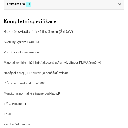
Komentáře
0
Kompletní specifikace
Rozměr svítidla: 18 x18 x 3,5cm (ŠxDxV)
Světelný výkon: 1440 LM
Použití se stmívačem: ne
Materiál: svítidlo - litý hliník(lakovaný stříbrný), difusor PMMA (mléčný)
Napájecí zdroj (LED driver) je součástí svítidla.
Průměrná životnost[h]: 40 000
Montáž na normálně zápalné podklady:
F
Třída izolace:
III
IP:20
Záruka: 24 měsíců