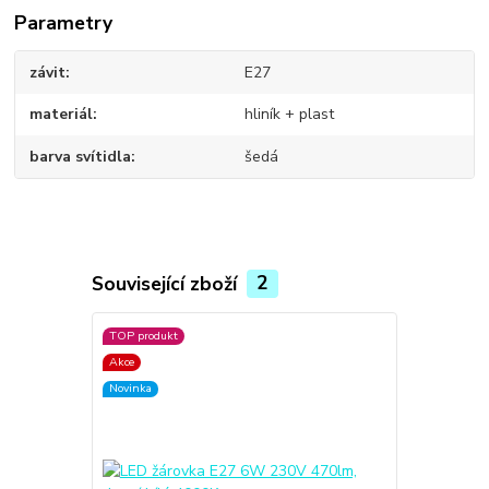
Parametry
závit
E27
materiál
hliník + plast
barva svítidla
šedá
Související zboží
2
TOP produkt
TOP produkt
Akce
Akce
Novinka
Novinka