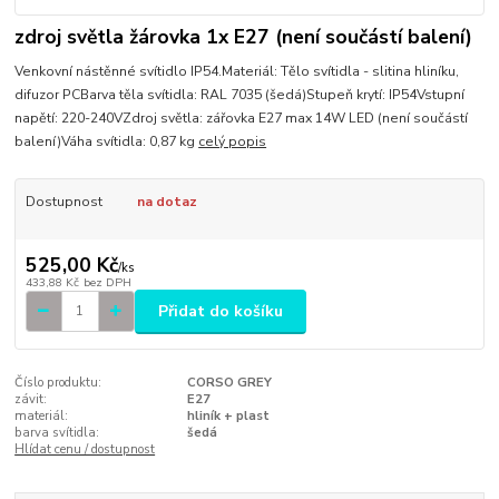
zdroj světla žárovka 1x E27 (není součástí balení)
Venkovní nástěnné svítidlo IP54.Materiál: Tělo svítidla - slitina hliníku,
difuzor PCBarva těla svítidla: RAL 7035 (šedá)Stupeň krytí: IP54Vstupní
napětí: 220-240VZdroj světla: zářovka E27 max 14W LED (není součástí
balení)Váha svítidla: 0,87 kg
celý popis
Dostupnost
na dotaz
525,00 Kč
/
ks
433,88 Kč
bez DPH
Přidat do košíku
Číslo produktu:
CORSO GREY
závit:
E27
materiál:
hliník + plast
barva svítidla:
šedá
Hlídat cenu / dostupnost