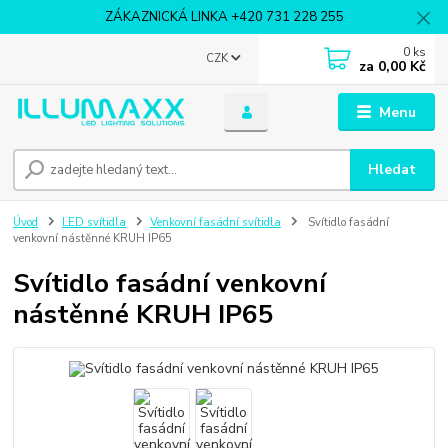
ZÁKAZNICKÁ LINKA +420 731 228 255
0
ks
CZK
za
0,00 Kč
Menu
Hledat
Úvod
LED svítidla
Venkovní fasádní svítidla
Svítidlo fasádní
venkovní nástěnné KRUH IP65
Svítidlo fasádní venkovní
nástěnné KRUH IP65