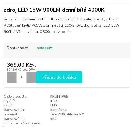
zdroj LED 15W 900LM denní bílá 4000K
Venkovní nástěnné svítidlo IP65.Materiál: tělo svítidla ABC, difuzor
PCStupeň krytí: IP65Vstupní napětí: 220-240VZdroj světla: LED 15W
900LM Váha svítidla: 0,300g
celý popis
Dostupnost
skladem
369,00 Kč
/
ks
304,96 Kč
bez DPH
Přidat do košíku
Číslo produktu:
KRUH IP65
krytí IP:
IP65
závit:
LED
barva světla:
denní bílá
materiál:
tělo ABS, difuzor PC
barva svítidla:
bílá
Hlídat cenu / dostupnost