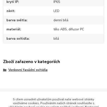
krytí IP
IP65
závit
LED
barva světla
denní bílá
materiál
tělo ABS, difuzor PC
barva svítidla
bílá
Zboží zařazeno v kategoriích
Venkovní fasádní svítidla
Evidence Tržeb
S cílem usnadnit uživatelům používat naše webové stránky
Podle zákona o evidenci tržeb je prodávající povinen vystavit
využíváme cookies. Používáním našich stránek souhlasíte s
kupujícímu účtenku. Zároveň je povinen zaevidovat přijatou tržbu u