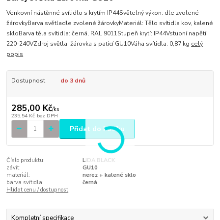
Venkovní nástěnné svítidlo s krytím IP44Světelný výkon: dle zvolené
žárovkyBarva světladle zvolené žárovkyMateriál: Tělo svítidla kov, kalené
skloBarva těla svítidla: černá, RAL 9011Stupeň krytí: IP44Vstupní napětí:
220-240VZdroj světla: žárovka s paticí GU10Váha svítidla: 0,87 kg
celý
popis
Dostupnost
do 3 dnů
285,00 Kč
/
ks
235,54 Kč
bez DPH
Přidat do košíku
Číslo produktu:
LIDA BLACK
závit:
GU10
materiál:
nerez + kalené sklo
barva svítidla:
černá
Hlídat cenu / dostupnost
Kompletní specifikace