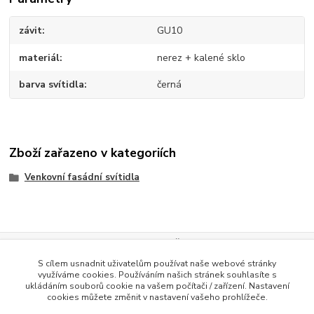
závit
GU10
materiál
nerez + kalené sklo
barva svítidla
černá
Zboží zařazeno v kategoriích
Venkovní fasádní svítidla
Evidence Tržeb
S cílem usnadnit uživatelům používat naše webové stránky
Podle zákona o evidenci tržeb je prodávající povinen vystavit
využíváme cookies. Používáním našich stránek souhlasíte s
kupujícímu účtenku. Zároveň je povinen zaevidovat přijatou tržbu u
ukládáním souborů cookie na vašem počítači / zařízení. Nastavení
správce daně online; v případě technického výpadku pak nejpozději do
cookies můžete změnit v nastavení vašeho prohlížeče.
48 hodin
.