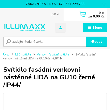
ZÁKAZNICKÁ LINKA +420 731 228 255
0
ks
CZK
za
0,00 Kč
Menu
Hledat
Úvod
LED svítidla
Venkovní fasádní svítidla
Svítidlo fasádní
venkovní nástěnné LIDA na GU10 černé /IP44/
Svítidlo fasádní venkovní
nástěnné LIDA na GU10 černé
/IP44/