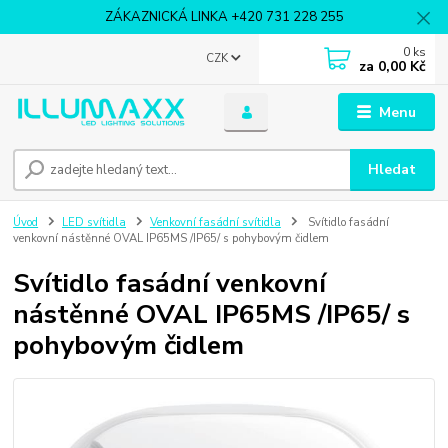
ZÁKAZNICKÁ LINKA +420 731 228 255
0
ks
CZK
za
0,00 Kč
Menu
Hledat
Úvod
LED svítidla
Venkovní fasádní svítidla
Svítidlo fasádní
venkovní nástěnné OVAL IP65MS /IP65/ s pohybovým čidlem
Svítidlo fasádní venkovní
nástěnné OVAL IP65MS /IP65/ s
pohybovým čidlem