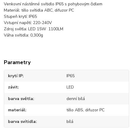
Venkovní nástěnné svítidlo IP65 s pohybovým čidlem
Materiál: tělo svítidla ABC, difuzor PC
Stupeň krytí: IP65
Vstupní napětí: 220-240V
Zdroj světla: LED 15W 1100LM
Váha svítidla: 0,300g
Parametry
krytí IP
IP65
závit
LED
barva světla
denní bílá
materiál
tělo ABS, difuzor PC
barva svítidla
bílá