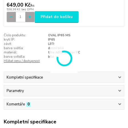
649,00 Kč
/
ks
536,36 Kč
bez DPH
Přidat do košíku
Číslo produktu:
OVAL IP65 MS
krytí IP:
IP65
závit:
LED
barva světla:
denní bílá
materiál:
tělo ABS, difuzor PC
barva svítidla:
bílá
Hlídat cenu / dostupnost
Kompletní specifikace
Parametry
Komentáře
0
Kompletní specifikace