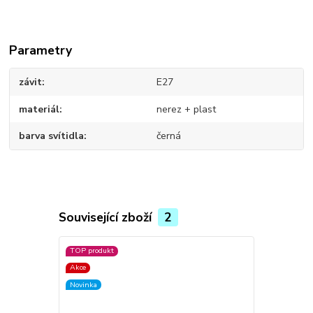
Parametry
závit
E27
materiál
nerez + plast
barva svítidla
černá
Související zboží
2
TOP produkt
TOP produkt
Akce
Akce
Novinka
Novinka