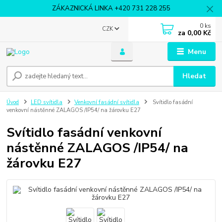
ZÁKAZNICKÁ LINKA +420 731 228 255
0
ks
CZK
za
0,00 Kč
Menu
Hledat
Úvod
LED svítidla
Venkovní fasádní svítidla
Svítidlo fasádní
venkovní nástěnné ZALAGOS /IP54/ na žárovku E27
Svítidlo fasádní venkovní
nástěnné ZALAGOS /IP54/ na
žárovku E27