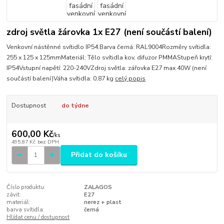
zdroj světla žárovka 1x E27 (není součástí balení)
Venkovní nástěnné svítidlo IP54.Barva černá: RAL9004Rozměry svítidla:
255 x 125 x 125mmMateriál: Tělo svítidla kov, difuzor PMMAStupeň krytí:
IP54Vstupní napětí: 220-240VZdroj světla: zářovka E27 max 40W (není
součástí balení)Váha svítidla: 0,87 kg
celý popis
Dostupnost
do týdne
600,00 Kč
/
ks
495,87 Kč
bez DPH
Přidat do košíku
Číslo produktu:
ZALAGOS
závit:
E27
materiál:
nerez + plast
barva svítidla:
černá
Hlídat cenu / dostupnost