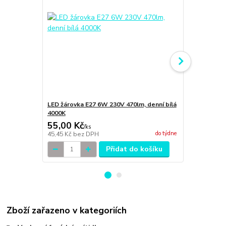
LED žárovka E27 6W 230V 470lm, denní bílá
LED žárovka
4000K
3000K
55,00 Kč
55,00 Kč
/
ks
do týdne
45,45 Kč
bez DPH
45,45 Kč
bez
Přidat do košíku
Zboží zařazeno v kategoriích