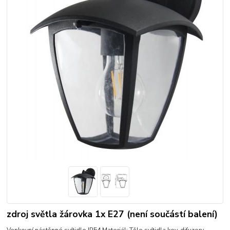
zdroj světla žárovka 1x E27 (není součástí balení)
Venkovní nástěnné svítidlo IP54.Materiál: Tělo svítidla kov, difuzory