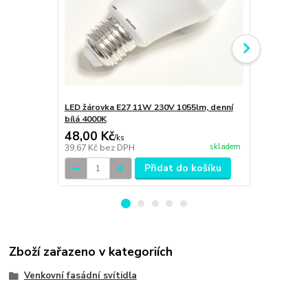
LED žárovka E27 11W 230V 1055lm, denní
LED žárovka
bílá 4000K
bílá 3000K
48,00 Kč
80,00 Kč
/
ks
skladem
39,67 Kč
bez DPH
66,12 Kč
bez
Přidat do košíku
Zboží zařazeno v kategoriích
Venkovní fasádní svítidla