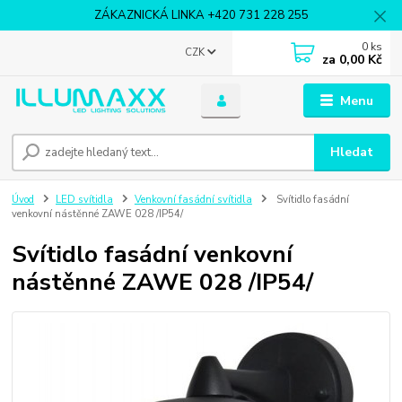
ZÁKAZNICKÁ LINKA +420 731 228 255
0
ks
CZK
za
0,00 Kč
Menu
Hledat
Úvod
LED svítidla
Venkovní fasádní svítidla
Svítidlo fasádní
venkovní nástěnné ZAWE 028 /IP54/
Svítidlo fasádní venkovní
nástěnné ZAWE 028 /IP54/