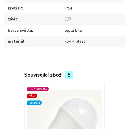
krytí IP
IP54
závit
E27
barva světla
teplá bílá
materiál
kov + plast
Související zboží
5
TOP produkt
TOP produkt
Akce
Akce
Novinka
Novinka