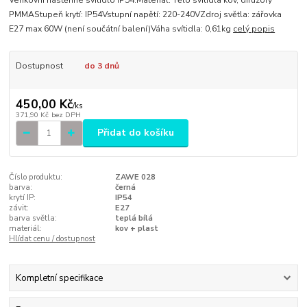
PMMAStupeň krytí: IP54Vstupní napětí: 220-240VZdroj světla: zářovka
E27 max 60W (není součátní balení)Váha svítidla: 0,61kg
celý popis
Dostupnost
do 3 dnů
450,00 Kč
/
ks
371,90 Kč
bez DPH
Přidat do košíku
Číslo produktu:
ZAWE 028
barva:
černá
krytí IP:
IP54
závit:
E27
barva světla:
teplá bílá
materiál:
kov + plast
Hlídat cenu / dostupnost
Kompletní specifikace