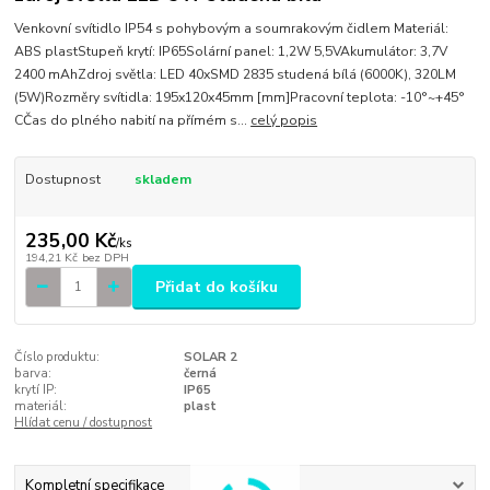
Venkovní svítidlo IP54 s pohybovým a soumrakovým čidlem Materiál:
ABS plastStupeň krytí: IP65Solární panel: 1,2W 5,5VAkumulátor: 3,7V
2400 mAhZdroj světla: LED 40xSMD 2835 studená bílá (6000K), 320LM
(5W)Rozměry svítidla: 195x120x45mm [mm]Pracovní teplota: -10°~+45°
CČas do plného nabití na přímém s...
celý popis
Dostupnost
skladem
235,00 Kč
/
ks
194,21 Kč
bez DPH
Přidat do košíku
Číslo produktu:
SOLAR 2
barva:
černá
krytí IP:
IP65
materiál:
plast
Hlídat cenu / dostupnost
Kompletní specifikace