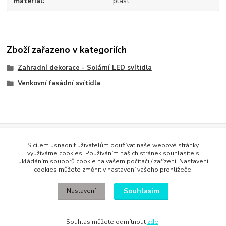
materiál
plast
Zboží zařazeno v kategoriích
Zahradní dekorace - Solární LED svítidla
Venkovní fasádní svítidla
Evidence Tržeb
S cílem usnadnit uživatelům používat naše webové stránky
Podle zákona o evidenci tržeb je prodávající povinen vystavit
využíváme cookies. Používáním našich stránek souhlasíte s
kupujícímu účtenku. Zároveň je povinen zaevidovat přijatou tržbu u
ukládáním souborů cookie na vašem počítači / zařízení. Nastavení
správce daně online; v případě technického výpadku pak nejpozději do
cookies můžete změnit v nastavení vašeho prohlížeče.
48 hodin
.
Souhlasím
Nastavení
Souhlas můžete odmítnout
zde
.