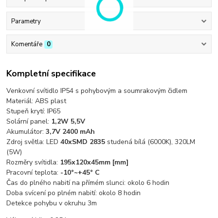
Parametry
Komentáře
0
Kompletní specifikace
Venkovní svítidlo IP54 s pohybovým a soumrakovým čidlem
Materiál: ABS plast
Stupeň krytí: IP65
Solární panel:
1,2W 5,5V
Akumulátor:
3,7V 2400 mAh
Zdroj světla: LED
40xSMD 2835
studená bílá (6000K), 320LM
(5W)
Rozměry svítidla:
195x120x45mm
[mm]
Pracovní teplota:
-10°~+45° C
Čas do plného nabití na přímém slunci: okolo 6 hodin
Doba svícení po plném nabití: okolo 8 hodin
Detekce pohybu v okruhu 3m