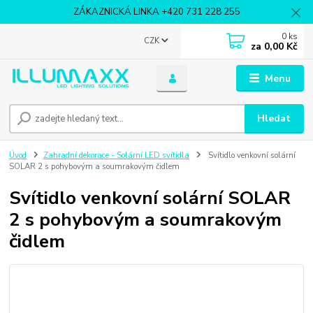
ZÁKAZNICKÁ LINKA +420 731 228 255
0
ks
CZK
za
0,00 Kč
Menu
Hledat
Úvod
Zahradní dekorace - Solární LED svítidla
Svítidlo venkovní solární
SOLAR 2 s pohybovým a soumrakovým čidlem
Svítidlo venkovní solární SOLAR
2 s pohybovým a soumrakovým
čidlem