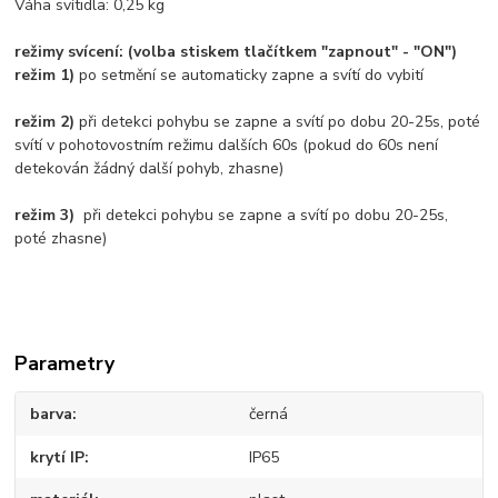
Váha svítidla: 0,25 kg
režimy svícení: (volba stiskem tlačítkem "zapnout" - "ON")
režim 1)
po setmění se automaticky zapne a svítí do vybití
režim 2)
při detekci pohybu se zapne a svítí po dobu 20-25s, poté
svítí v pohotovostním režimu dalších 60s (pokud do 60s není
detekován žádný další pohyb, zhasne)
režim 3)
při detekci pohybu se zapne a svítí po dobu 20-25s,
poté zhasne)
Parametry
barva
černá
krytí IP
IP65