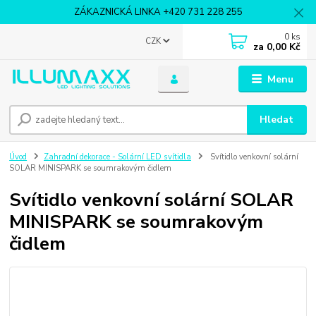
ZÁKAZNICKÁ LINKA +420 731 228 255
0
ks
CZK
za
0,00 Kč
Menu
Hledat
Úvod
Zahradní dekorace - Solární LED svítidla
Svítidlo venkovní solární
SOLAR MINISPARK se soumrakovým čidlem
Svítidlo venkovní solární SOLAR
MINISPARK se soumrakovým
čidlem