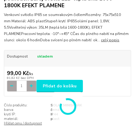
1800K EFEKT PLAMENE
Venkovní svítidlo IP65 se soumrakovým čidlemRozměry: 75x75x510
mm Materiál: ABS plastStupeň krytí: IP65Solární panel: 1,8W,
5,5Vsvětelný výkon: 35LM (teplá bílá 1600-1800K), EFEKT
PLAMENEPracovní teplota: -10°~+45° CČas do plného nabití na přímém
slunci: okolo 6 hodinDoba svícení po plném nabití: ok...
celý popis
Dostupnost
skladem
99,00 Kč
/
ks
81,82 Kč
bez DPH
Přidat do košíku
Číslo produktu:
SOLAR MINISPARK
barva:
černá
krytí IP:
IP44
materiál:
plast
Hlídat cenu / dostupnost