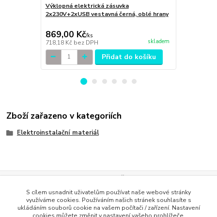
Výklopná elektrická zásuvka
Výklopná el
2x230V+2xUSB vestavná černá, oblé hrany
2x230V+2xUS
hrany
869,00 Kč
799,00 K
/
ks
skladem
718,18 Kč
bez DPH
660,33 Kč
be
Přidat do košíku
Zboží zařazeno v kategoriích
Elektroinstalační materiál
Evidence Tržeb
S cílem usnadnit uživatelům používat naše webové stránky
Podle zákona o evidenci tržeb je prodávající povinen vystavit
využíváme cookies. Používáním našich stránek souhlasíte s
kupujícímu účtenku. Zároveň je povinen zaevidovat přijatou tržbu u
ukládáním souborů cookie na vašem počítači / zařízení. Nastavení
správce daně online; v případě technického výpadku pak nejpozději do
cookies můžete změnit v nastavení vašeho prohlížeče.