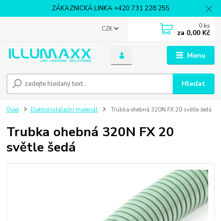
ZÁKAZNICKÁ LINKA +420 731 228 255
0
ks
CZK
za
0,00 Kč
Menu
Hledat
Úvod
Elektroinstalační materiál
Trubka ohebná 320N FX 20 světle šedá
Trubka ohebná 320N FX 20
světle šedá