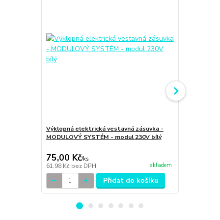
Výklopná elektrická vestavná zásuvka -
Výklopná el
MODULOVÝ SYSTÉM - modul 230V bílý
MODULOVÝ S
75,00 Kč
259,00 K
/
ks
skladem
61,98 Kč
bez DPH
214,05 Kč
be
Přidat do košíku