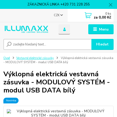
ZÁKAZNICKÁ LINKA +420 731 228 255
0
ks
CZK
za
0,00 Kč
Menu
Hledat
Úvod
Vestavné elektrické zásuvky
Výklopná elektrická vestavná zásuvka
- MODULOVÝ SYSTÉM - modul USB DATA bílý
Výklopná elektrická vestavná
zásuvka - MODULOVÝ SYSTÉM -
modul USB DATA bílý
Novinka