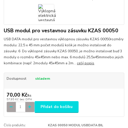
USB modul pro vestavnou zásuvku KZAS 00050
USB DATA modul pro vestavnou výklopnou zásuvku KZAS 00050rozměry
modulu: 22,5 x 45 mm počet modulů kolik je možno instalovat do
zásuvky: 6 Do výklopné zásuvky KZAS 00050, je možno instalovat buď 3
moduly o rozměru 45x45mm nebo max. 6 modulů 25,5x45mmnebo jejich
kombinace (např. 2moduly 45x45mm a 2m...
celý popis
Dostupnost
skladem
70,00 Kč
/
ks
57,85 Kč
bez DPH
Přidat do košíku
Číslo produktu:
KZAS 00050 MODUL USBDATA BIL