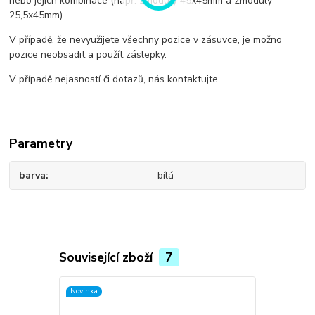
nebo jejich kombinace (např. 2moduly 45x45mm a 2moduly
25,5x45mm)
V případě, že nevyužijete všechny pozice v zásuvce, je možno
pozice neobsadit a použít záslepky.
V případě nejasností či dotazů, nás kontaktujte.
Parametry
barva
bílá
Související zboží
7
Novinka
Novinka