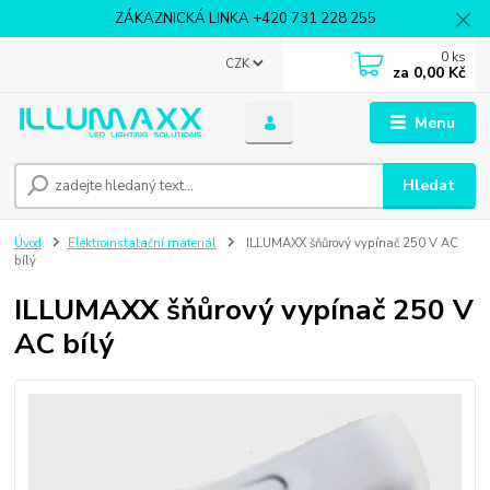
ZÁKAZNICKÁ LINKA +420 731 228 255
0
ks
CZK
za
0,00 Kč
Menu
Hledat
Úvod
Elektroinstalační materiál
ILLUMAXX šňůrový vypínač 250 V AC
bílý
ILLUMAXX šňůrový vypínač 250 V
AC bílý