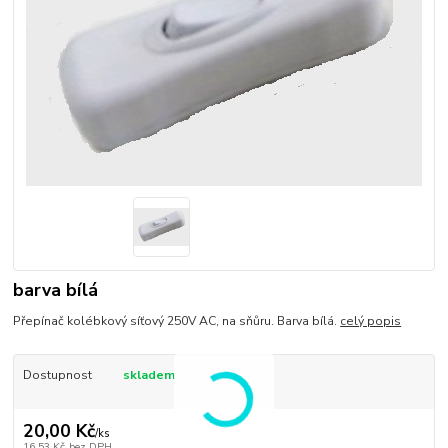
barva bílá
Přepínač kolébkový síťový 250V AC, na sňůru. Barva bílá.
celý popis
Dostupnost
skladem
20,00 Kč
/
ks
16,53 Kč
bez DPH