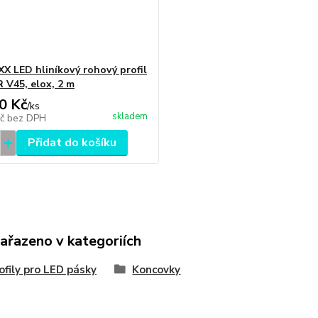
X LED hliníkový rohový profil
V45, elox, 2 m
0 Kč
/
ks
skladem
Kč
bez DPH
Přidat do košíku
zařazeno v kategoriích
ofily pro LED pásky
Koncovky