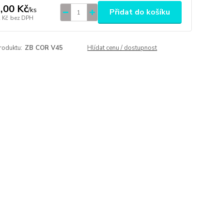
,00 Kč
/
ks
Přidat do košíku
 Kč
bez DPH
roduktu:
ZB COR V45
Hlídat cenu / dostupnost