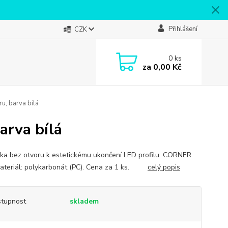
Přihlášení
CZK
0
ks
za
0,00 Kč
, barva bílá
arva bílá
ka bez otvoru k estetickému ukončení LED profilu: CORNER
ateriál: polykarbonát (PC). Cena za 1 ks.
celý popis
tupnost
skladem