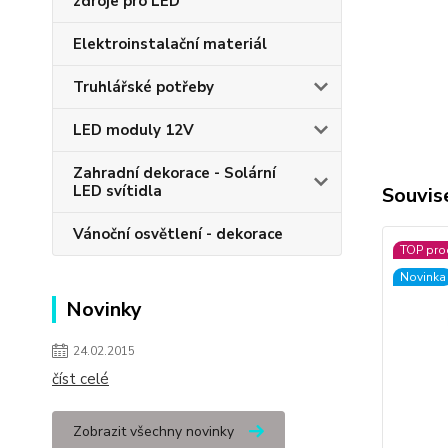
zdroje pro LED
Elektroinstalační materiál
Truhlářské potřeby
LED moduly 12V
Zahradní dekorace - Solární
LED svítidla
Souvise
Vánoční osvětlení - dekorace
TOP pro
Novinka
Novinky
24.02.2015
číst celé
Zobrazit všechny novinky