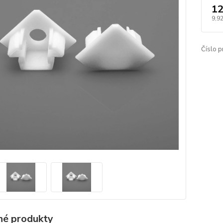
12
9,92
Číslo p
é produkty