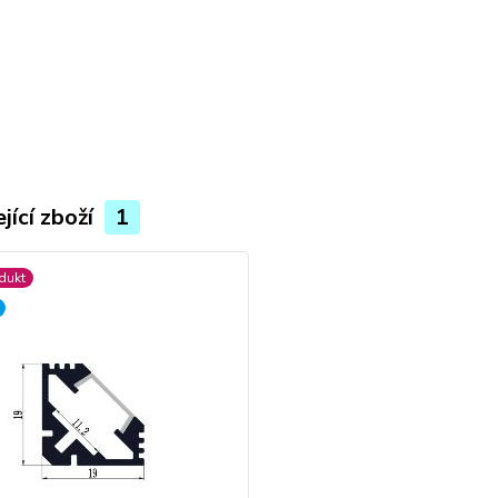
jící zboží
1
dukt