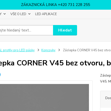
ZÁKAZNICKÁ LINKA +420 731 228 255
Y
VŠE O LED
LED APLIKACE
Hledat
L profily pro LED pásky
Koncovky
Záslepka CORNER V45 bez otvoru
epka CORNER V45 bez otvoru, b
Záslep
V45. M
Dos