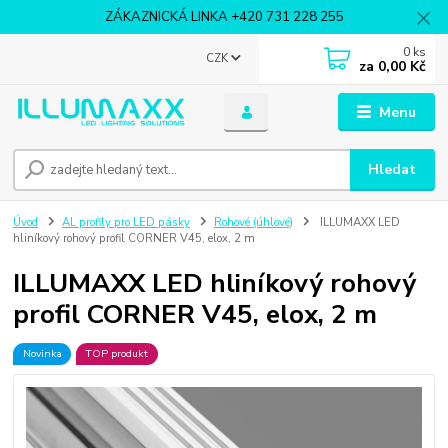
ZÁKAZNICKÁ LINKA +420 731 228 255
0
ks
CZK
za
0,00 Kč
Menu
Hledat
Úvod
AL profily pro LED pásky
Rohové (úhlové)
ILLUMAXX LED
hliníkový rohový profil CORNER V45, elox, 2 m
ILLUMAXX LED hliníkový rohový
profil CORNER V45, elox, 2 m
Novinka
TOP produkt