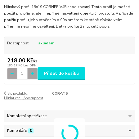
Hliníkový profil 19x19 CORNER V45 anodizovaný. Tento profil je možné
použít pro přímé, ale i nepřímé nasvětlení objektu či prostoru. V případě
použití profilu jeho otočením o 90o směrem ke stěně získáte velmi
příjemné nepřímé osvětlení. Délka profilu 2 mtr.
celý popis
Dostupnost
skladem
218,00 Kč
/
ks
180,17 Kč
bez DPH
Přidat do košíku
Číslo produktu:
COR-V45
Hlídat cenu / dostupnost
Kompletní specifikace
Komentáře
0