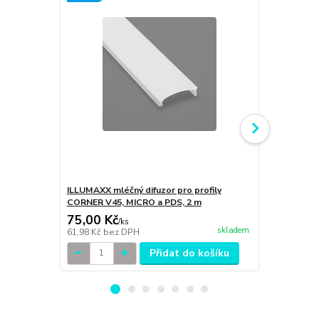
ILLUMAXX mléčný difuzor pro profily
ILLUMAXX či
CORNER V45, MICRO a PDS, 2 m
V45, MICRO 
75,00 Kč
75,00 Kč
/
ks
skladem
61,98 Kč
bez DPH
61,98 Kč
bez
Přidat do košíku