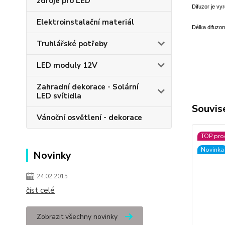
zdroje pro LED
Difuzor je vy
Elektroinstalační materiál
Délka difuzor
Truhlářské potřeby
LED moduly 12V
Zahradní dekorace - Solární
LED svítidla
Souvise
Vánoční osvětlení - dekorace
TOP pro
Novinka
Novinky
24.02.2015
číst celé
Zobrazit všechny novinky