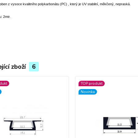
roben z vysoce kvalitního polykarbonátu (PC) , který je UV stabilní, měkčený, nepraská.
u: 2mtr.
jící zboží
6
dukt
TOP produkt
Novinka