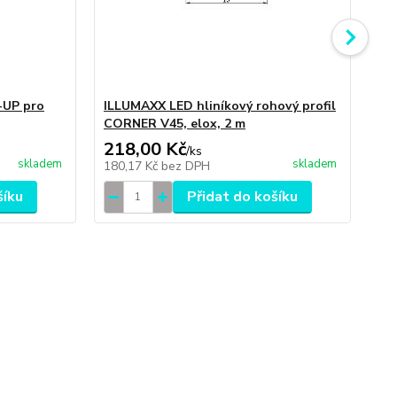
-UP pro
ILLUMAXX LED hliníkový rohový profil
IL
CORNER V45, elox, 2 m
BO
218,00 Kč
16
/
ks
skladem
skladem
180,17 Kč
bez DPH
13
šíku
Přidat do košíku