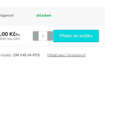
tupnost
skladem
,00 Kč
/
ks
Přidat do košíku
98 Kč
bez DPH
roduktu:
DM V45-M-PDS
Hlídat cenu / dostupnost