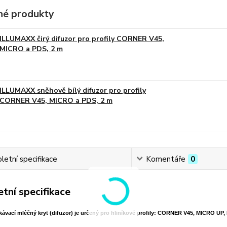
é produkty
ILLUMAXX čirý difuzor pro profily CORNER V45,
MICRO a PDS, 2 m
ILLUMAXX sněhově bílý difuzor pro profily
CORNER V45, MICRO a PDS, 2 m
etní specifikace
Komentáře
0
tní specifikace
kávací mléčný kryt (difuzor) je určený pro hliníkové profily: CORNER V45, MICRO U