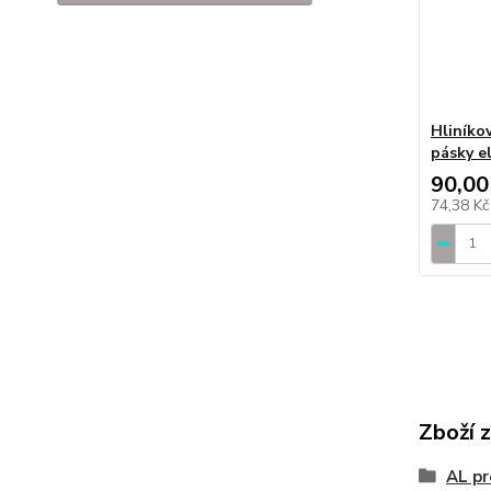
Hliníko
pásky e
90,00
74,38 K
Zboží 
AL pr