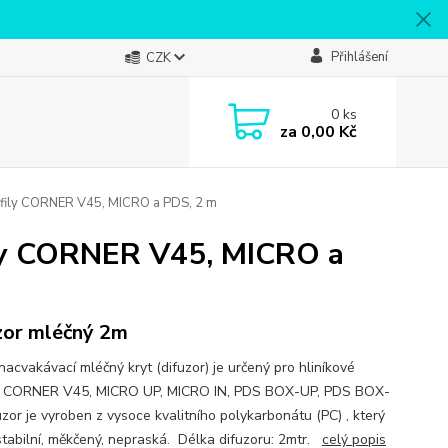
Přihlášení
CZK
0
ks
za
0,00 Kč
ofily CORNER V45, MICRO a PDS, 2 m
ily CORNER V45, MICRO a
zor mléčný 2m
nacvakávací mléčný kryt (difuzor) je určený pro hliníkové
y: CORNER V45, MICRO UP, MICRO IN, PDS BOX-UP, PDS BOX-
uzor je vyroben z vysoce kvalitního polykarbonátu (PC) , který
stabilní, měkčený, nepraská. Délka difuzoru: 2mtr.
celý popis