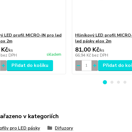
vý LED profil MICRO-IN pro led
Hliníkový LED profil MICRO
lox 2m
led pásky elox 2m
 Kč
81,00 Kč
/
ks
/
ks
skladem
č
bez DPH
66,94 Kč
bez DPH
Přidat do košíku
Přidat do ko
zařazeno v kategoriích
ofily pro LED pásky
Difuzory