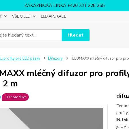
ZÁKAZNICKÁ LINKA +420 731 228 255
Y
VŠE O LED
LED APLIKACE
Hledat
L profily pro LED pásky
Difuzory
ILLUMAXX mléčný difuzor pro pr
MAXX mléčný difuzor pro prof
 2 m
difu
TOP produkt
Tento 
profil
IN. Dif
je UV 