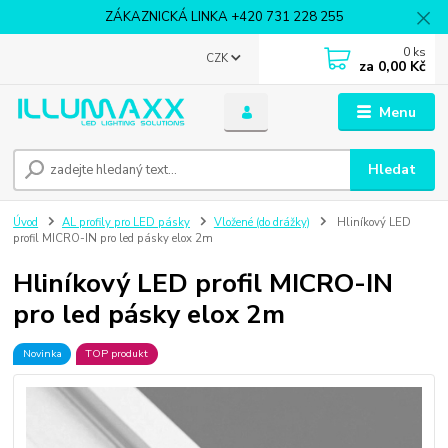
ZÁKAZNICKÁ LINKA +420 731 228 255
0
ks
CZK
za
0,00 Kč
Menu
Hledat
Úvod
AL profily pro LED pásky
Vložené (do drážky)
Hliníkový LED
profil MICRO-IN pro led pásky elox 2m
Hliníkový LED profil MICRO-IN
pro led pásky elox 2m
Novinka
TOP produkt