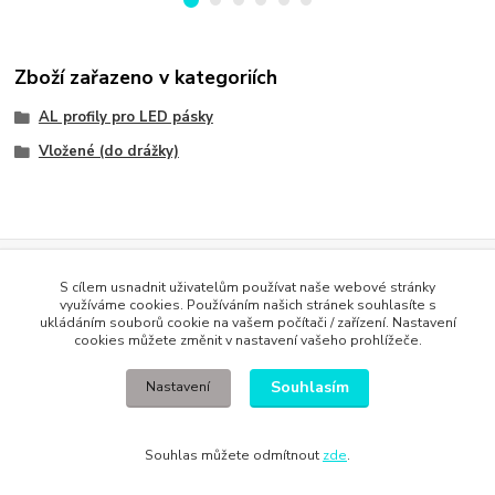
Zboží zařazeno v kategoriích
AL profily pro LED pásky
Vložené (do drážky)
Evidence Tržeb
S cílem usnadnit uživatelům používat naše webové stránky
Podle zákona o evidenci tržeb je prodávající povinen vystavit
využíváme cookies. Používáním našich stránek souhlasíte s
kupujícímu účtenku. Zároveň je povinen zaevidovat přijatou tržbu u
ukládáním souborů cookie na vašem počítači / zařízení. Nastavení
správce daně online; v případě technického výpadku pak nejpozději do
cookies můžete změnit v nastavení vašeho prohlížeče.
48 hodin
.
Souhlasím
Nastavení
Souhlas můžete odmítnout
zde
.
Vytvořeno na
Eshop-rychle.cz