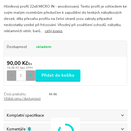
Hliníkový profil 22x6 MICRO IN - anodizovaný. Tento profil je vzhledem ke
svým malým rozměrům předurčen k zapuštění do tenkých nábytkových
desek, díky přesahu profilu na čelní straně jsou zakryty případné
nedostatky vzniké při frézování. Vhodný při osvětlení schodů, nábytku,
reklamních vitrín, barů,...
celý popis
Dostupnost
skladem
90,00 Kč
/
ks
74,38 Kč
bez DPH
Přidat do košíku
Číslo produktu:
M-IN
Hlídat cenu / dostupnost
Kompletní specifikace
Komentáře
0