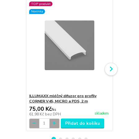
TOP produkt
TOP produkt
Novinka
Novinka
ILLUMAXX mléčný difuzor pro profily
ILLUMAXX či
CORNER V45, MICRO a PDS, 2 m
V45, MICRO 
75,00 Kč
75,00 Kč
/
ks
skladem
61,98 Kč
bez DPH
61,98 Kč
bez
Přidat do košíku