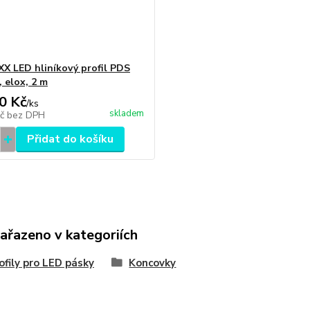
X LED hliníkový profil PDS
 elox, 2 m
0 Kč
/
ks
skladem
Kč
bez DPH
Přidat do košíku
zařazeno v kategoriích
ofily pro LED pásky
Koncovky