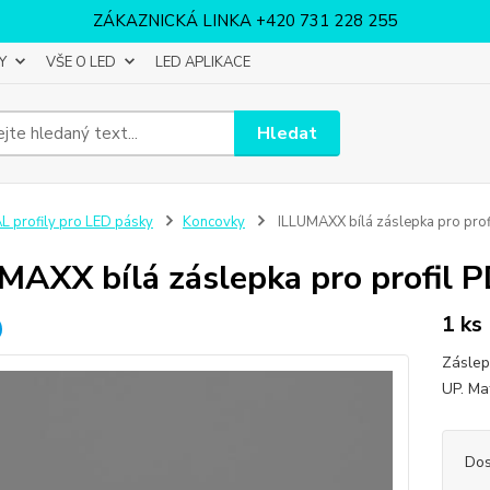
ZÁKAZNICKÁ LINKA +420 731 228 255
Y
VŠE O LED
LED APLIKACE
Hledat
L profily pro LED pásky
Koncovky
ILLUMAXX bílá záslepka pro pro
MAXX bílá záslepka pro profil 
1 ks
Záslep
UP. Ma
Dos