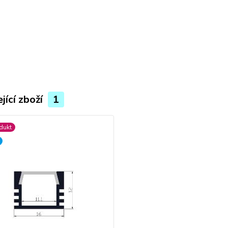
jící zboží
1
dukt