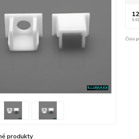
12
9,92
Číslo p
é produkty