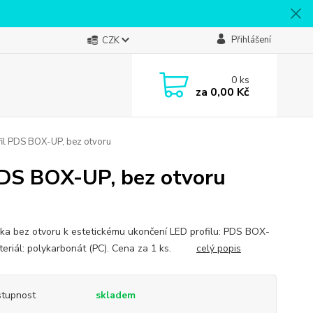
Přihlášení
CZK
0
ks
za
0,00 Kč
fil PDS BOX-UP, bez otvoru
PDS BOX-UP, bez otvoru
ka bez otvoru k estetickému ukončení LED profilu: PDS BOX-
teriál: polykarbonát (PC). Cena za 1 ks.
celý popis
tupnost
skladem