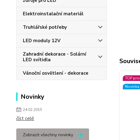
zdroje pro LED
Elektroinstalační materiál
Truhlářské potřeby
LED moduly 12V
Zahradní dekorace - Solární
LED svítidla
Souvise
Vánoční osvětlení - dekorace
TOP pro
Novinka
Novinky
24.02.2015
číst celé
Zobrazit všechny novinky