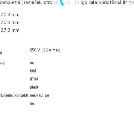
ompletní ( rámeček, strojek, kryt) , Tango, bílá, vodotěsná IP 4
70,8 mm
70,8 mm
37,3 mm
250 V~/16 A max.
ud
nky
ne
bílá
IP44
plast
ranného kontaktu
neuvádí se
ne