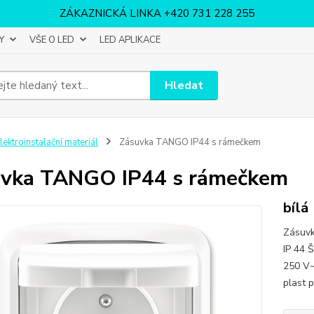
ZÁKAZNICKÁ LINKA +420 731 228 255
Y
VŠE O LED
LED APLIKACE
Hledat
lektroinstalační materiál
Zásuvka TANGO IP44 s rámečkem
vka TANGO IP44 s rámečkem
bílá
Zásuvka
IP 44 
250 V~
plast 