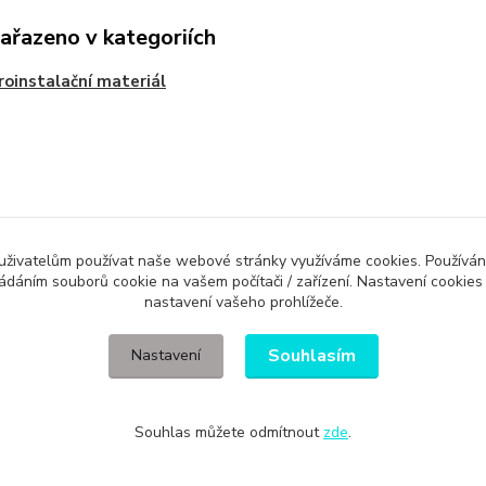
zařazeno v kategoriích
roinstalační materiál
Evidence Tržeb
 uživatelům používat naše webové stránky využíváme cookies. Používán
ládáním souborů cookie na vašem počítači / zařízení. Nastavení cookies
ícímu účtenku. Zároveň je povinen zaevidovat přijatou tržbu u správce daně 
nastavení vašeho prohlížeče.
Souhlasím
Nastavení
Souhlas můžete odmítnout
zde
.