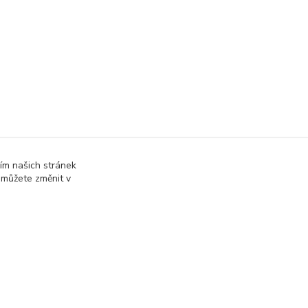
ím našich stránek
 můžete změnit v
online; v případě technického výpadku pak nejpozději do 48 hodin
.
Vytvořeno na
Eshop-rychle.cz