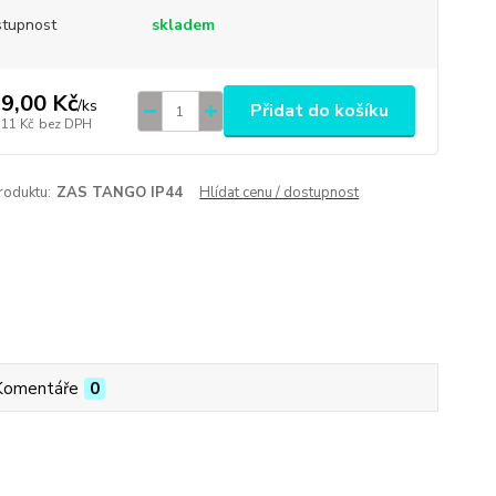
tupnost
skladem
9,00 Kč
/
ks
Přidat do košíku
,11 Kč
bez DPH
roduktu:
ZAS TANGO IP44
Hlídat cenu / dostupnost
Komentáře
0