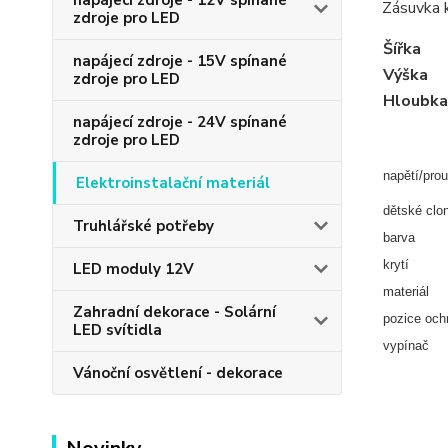
napájecí zdroje - 12V spínané
Zásuvka k
zdroje pro LED
Šířka
napájecí zdroje - 15V spínané
Výška
zdroje pro LED
Hloubka
napájecí zdroje - 24V spínané
zdroje pro LED
napětí/pro
Elektroinstalační materiál
dětské clo
Truhlářské potřeby
barva
krytí
LED moduly 12V
materiál
Zahradní dekorace - Solární
pozice och
LED svítidla
vypínač
Vánoční osvětlení - dekorace