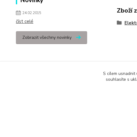
Novinky
Zboží 
24.02.2015
číst celé
Elekt
Zobrazit všechny novinky
S cílem usnadnit
souhlasíte s uk
Podle zákona o evidenci tržeb je prodávající povinen vystavit kupuj