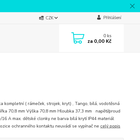
Přihlášení
CZK
0
ks
za
0,00 Kč
 kompletní ( rámeček, strojek, kryt) , Tango, bílá, vodotěsná
Šířka 70,8 mm Výška 70,8 mm Hloubka 37,3 mm napětí/proud
/16 A max. dětské clonky ne barva bílá krytí IP44 materiál
pozice ochranného kontaktu neuvádí se vypínač ne
celý popis