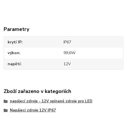
Parametry
krytí IP
IP67
výkon
99,6W
napětí
12V
Zboží zařazeno v kategoriích
napájecí zdroje - 12V spínané zdroje pro LED
Napájecí zdroje 12V IP67