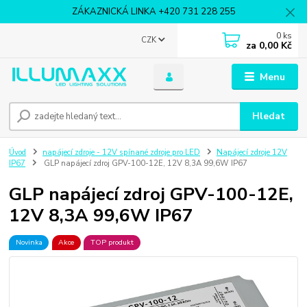
ZÁKAZNICKÁ LINKA +420 731 228 255
0
ks
CZK
za
0,00 Kč
Menu
Hledat
Úvod
napájecí zdroje - 12V spínané zdroje pro LED
Napájecí zdroje 12V
IP67
GLP napájecí zdroj GPV-100-12E, 12V 8,3A 99,6W IP67
GLP napájecí zdroj GPV-100-12E,
12V 8,3A 99,6W IP67
Novinka
Akce
TOP produkt