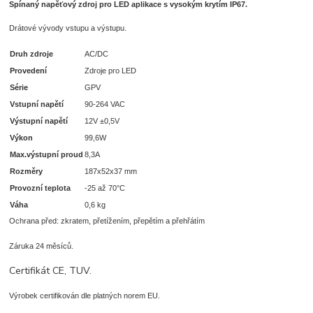
S
pínaný napěťový zdroj pro LED aplikace s vysokým krytím IP67.
Drátové vývody vstupu a výstupu.
Druh zdroje
AC/DC
Provedení
Zdroje pro LED
Série
GPV
Vstupní napětí
90-264 VAC
Výstupní napětí
12V ±0,5V
Výkon
99,6W
Max.výstupní proud
8,3A
Rozměry
187x52x37 mm
Provozní teplota
-25 až 70°C
Váha
0,6 kg
Ochrana před: zkratem, přetížením, přepětím a přehřátím
Záruka 24 měsíců.
Certifikát CE, TUV.
Výrobek certifikován dle platných norem EU.