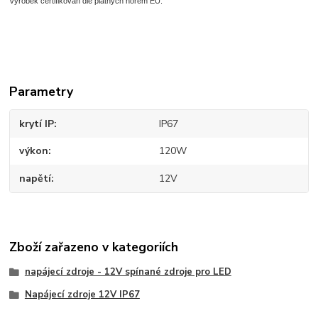
Výrobek certifikován dle platných norem EU.
Parametry
krytí IP
IP67
výkon
120W
napětí
12V
Zboží zařazeno v kategoriích
napájecí zdroje - 12V spínané zdroje pro LED
Napájecí zdroje 12V IP67