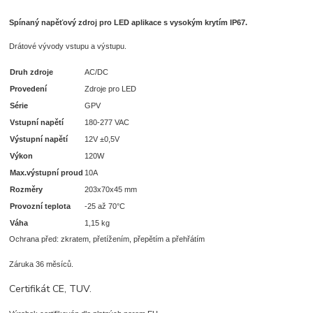
S
pínaný napěťový zdroj pro LED aplikace s vysokým krytím IP67.
Drátové vývody vstupu a výstupu.
Druh zdroje
AC/DC
Provedení
Zdroje pro LED
Série
GPV
Vstupní napětí
180-277 VAC
Výstupní napětí
12V ±0,5V
Výkon
120W
Max.výstupní proud
10A
Rozměry
203x70x45 mm
Provozní teplota
-25 až 70°C
Váha
1,15 kg
Ochrana před: zkratem, přetížením, přepětím a přehřátím
Záruka 36 měsíců.
Certifikát CE, TUV.