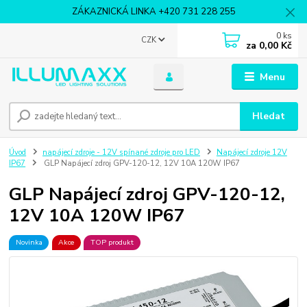
ZÁKAZNICKÁ LINKA +420 731 228 255
0
ks
CZK
za
0,00 Kč
Menu
Hledat
Úvod
napájecí zdroje - 12V spínané zdroje pro LED
Napájecí zdroje 12V
IP67
GLP Napájecí zdroj GPV-120-12, 12V 10A 120W IP67
GLP Napájecí zdroj GPV-120-12,
12V 10A 120W IP67
Novinka
Akce
TOP produkt