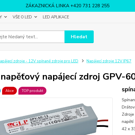
ZÁKAZNICKÁ LINKA +420 731 228 255
Y
VŠE O LED
LED APLIKACE
Hledat
apájecí zdroje - 12V spínané zdroje pro LED
Napájecí zdroje 12V IP67
napěťový napájecí zdroj GPV-
spín
Akce
TOP produkt
Spínan
Drátov
Zdroje
napětí
42 x 3