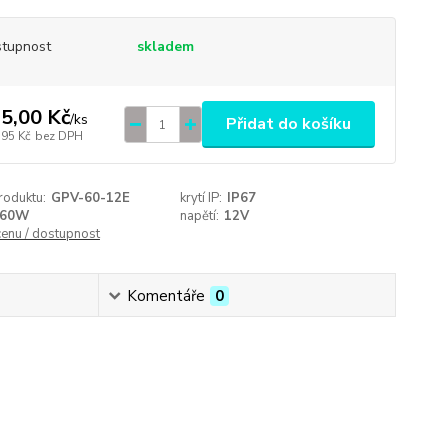
tupnost
skladem
5,00 Kč
/
ks
Přidat do košíku
,95 Kč
bez DPH
roduktu:
GPV-60-12E
krytí IP:
IP67
60W
napětí:
12V
cenu / dostupnost
Komentáře
0