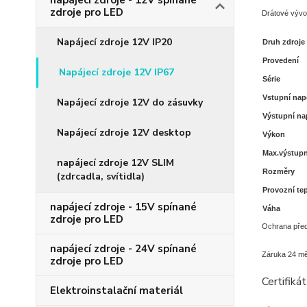
napájecí zdroje - 12V spínané
zdroje pro LED
Drátové vývo
Napájecí zdroje 12V IP20
Druh zdroje
Provedení
Napájecí zdroje 12V IP67
Série
Vstupní nap
Napájecí zdroje 12V do zásuvky
Výstupní na
Napájecí zdroje 12V desktop
Výkon
Max.výstupn
napájecí zdroje 12V SLIM
Rozměry
(zdrcadla, svítidla)
Provozní te
napájecí zdroje - 15V spínané
Váha
zdroje pro LED
Ochrana před
napájecí zdroje - 24V spínané
Záruka 24 mě
zdroje pro LED
Certifiká
Elektroinstalační materiál