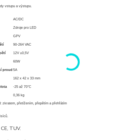
dy vstupu a výstupu.
AC/DC
Zdroje pro LED
GPV
ětí
90-264 VAC
pětí
12V ±0,5V
60W
í proud
5A
162 x 42 x 33 mm
plota
-25 až 70°C
0,36 kg
: zkratem, přetížením, přepětím a přehřátím
síců.
t CE, TUV.