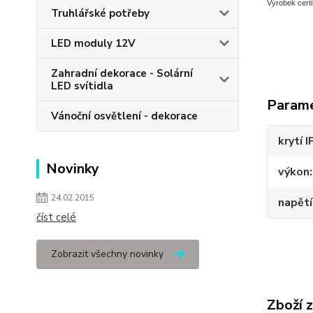
Výrobek certi
Truhlářské potřeby
LED moduly 12V
Zahradní dekorace - Solární
LED svítidla
Param
Vánoční osvětlení - dekorace
krytí I
Novinky
výkon
24.02.2015
napětí
číst celé
Zobrazit všechny novinky
Zboží 