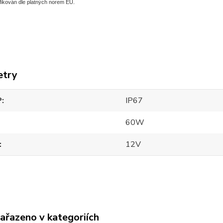
fikován dle platných norem EU.
etry
P
IP67
60W
12V
zařazeno v kategoriích