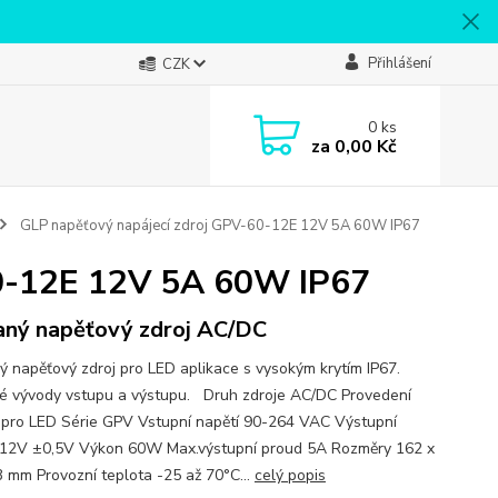
Přihlášení
CZK
0
ks
za
0,00 Kč
GLP napěťový napájecí zdroj GPV-60-12E 12V 5A 60W IP67
60-12E 12V 5A 60W IP67
aný napěťový zdroj AC/DC
ý napěťový zdroj pro LED aplikace s vysokým krytím IP67.
é vývody vstupu a výstupu. Druh zdroje AC/DC Provedení
 pro LED Série GPV Vstupní napětí 90-264 VAC Výstupní
 12V ±0,5V Výkon 60W Max.výstupní proud 5A Rozměry 162 x
3 mm Provozní teplota -25 až 70°C...
celý popis