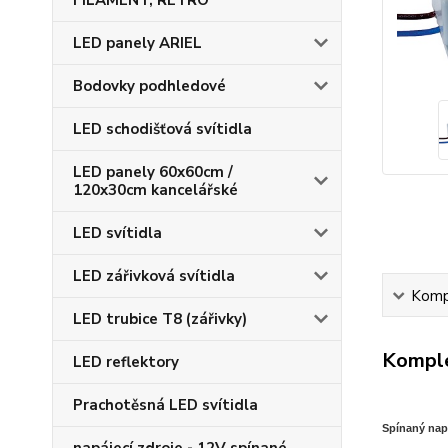
FILAMENT, RETRO
LED panely ARIEL
Bodovky podhledové
LED schodišťová svítidla
LED panely 60x60cm /
120x30cm kancelářské
LED svítidla
LED zářivková svítidla
Kompl
LED trubice T8 (zářivky)
Komple
LED reflektory
Prachotěsná LED svítidla
S
pínaný nap