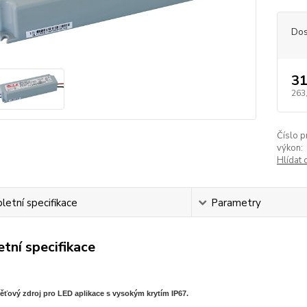
Dos
31
263
Číslo p
výkon:
Hlídat 
etní specifikace
Parametry
tní specifikace
ěťový zdroj pro LED aplikace s vysokým krytím IP67.