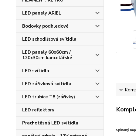
FILAMENT, RETRO
LED panely ARIEL
Bodovky podhledové
LED schodišťová svítidla
LED panely 60x60cm /
120x30cm kancelářské
LED svítidla
LED zářivková svítidla
Kompl
LED trubice T8 (zářivky)
Komple
LED reflektory
Prachotěsná LED svítidla
S
pínaný nap