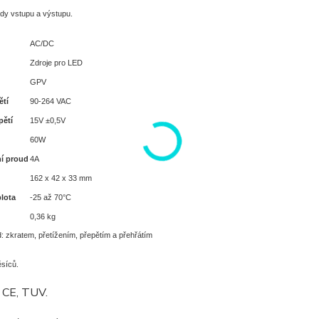
dy vstupu a výstupu.
AC/DC
Zdroje pro LED
GPV
ětí
90-264 VAC
pětí
15V ±0,5V
60W
í proud
4A
162 x 42 x 33 mm
plota
-25 až 70°C
0,36 kg
: zkratem, přetížením, přepětím a přehřátím
síců.
t CE, TUV.