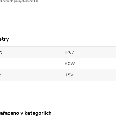
fikován dle platných norem EU.
etry
P
IP67
60W
15V
zařazeno v kategoriích