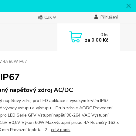
Přihlášení
CZK
0
ks
za
0,00 Kč
V 4A 60W IP67
 IP67
aný napěťový zdroj AC/DC
ý napěťový zdroj pro LED aplikace s vysokým krytím IP67.
é vývody vstupu a výstupu. Druh zdroje AC/DC Provedení
 pro LED Série GPV Vstupní napětí 90-264 VAC Výstupní
 15V ±0,5V Výkon 60W Max.výstupní proud 4A Rozměry 162 x
3 mm Provozní teplota -2...
celý popis