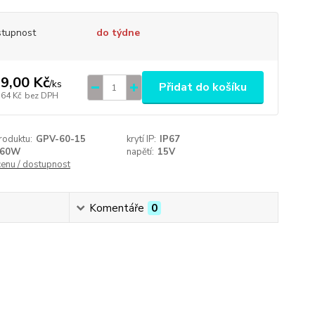
tupnost
do týdne
9,00 Kč
/
ks
Přidat do košíku
,64 Kč
bez DPH
roduktu:
GPV-60-15
krytí IP:
IP67
60W
napětí:
15V
cenu / dostupnost
Komentáře
0