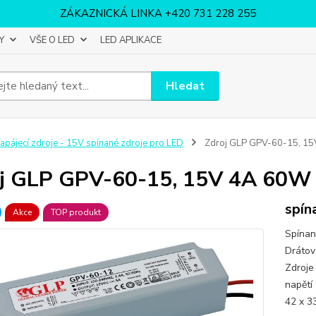
ZÁKAZNICKÁ LINKA +420 731 228 255
Y
VŠE O LED
LED APLIKACE
Hledat
apájecí zdroje - 15V spínané zdroje pro LED
Zdroj GLP GPV-60-15, 15
j GLP GPV-60-15, 15V 4A 60W
spín
Akce
TOP produkt
Spínan
Drátov
Zdroje
napětí
42 x 3