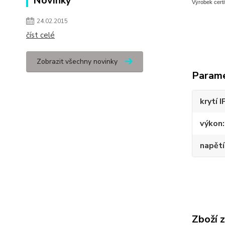
Novinky
Výrobek certi
24.02.2015
číst celé
Zobrazit všechny novinky
Param
krytí I
výkon
napětí
Zboží 