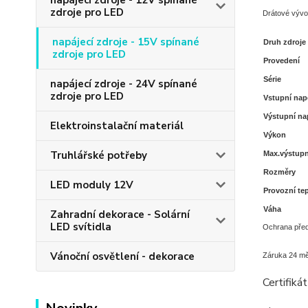
napájecí zdroje - 12V spínané
zdroje pro LED
Drátové vývo
napájecí zdroje - 15V spínané
Druh zdroje
zdroje pro LED
Provedení
Série
napájecí zdroje - 24V spínané
zdroje pro LED
Vstupní nap
Výstupní na
Elektroinstalační materiál
Výkon
Truhlářské potřeby
Max.výstupn
Rozměry
LED moduly 12V
Provozní te
Váha
Zahradní dekorace - Solární
LED svítidla
Ochrana před
Vánoční osvětlení - dekorace
Záruka 24 mě
Certifiká