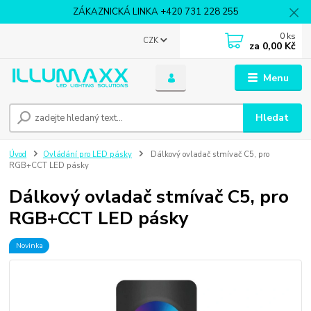
ZÁKAZNICKÁ LINKA +420 731 228 255
0
ks
CZK
za
0,00 Kč
Menu
Hledat
Úvod
Ovládání pro LED pásky
Dálkový ovladač stmívač C5, pro
RGB+CCT LED pásky
Dálkový ovladač stmívač C5, pro
RGB+CCT LED pásky
Novinka