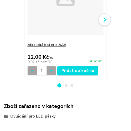
Alkalická baterie AAA
WIFI přijíma
typů LED pás
12,00 Kč
759,00 K
/
ks
skladem
9,92 Kč
bez DPH
627,27 Kč
be
Přidat do košíku
Zboží zařazeno v kategoriích
Ovládání pro LED pásky