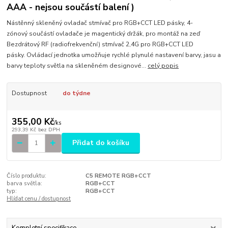
AAA - nejsou součástí balení )
Nástěnný skleněný ovladač stmívač pro RGB+CCT LED pásky, 4-
zónový součástí ovladače je magentický držák, pro montáž na zeď
Bezdrátový RF (radiofrekvenční) stmívač 2,4G pro RGB+CCT LED
pásky. Ovládací jednotka umožňuje rychlé plynulé nastavení barvy, jasu a
barvy teploty světla na skleněném designové...
celý popis
Dostupnost
do týdne
355,00 Kč
/
ks
293,39 Kč
bez DPH
Přidat do košíku
Číslo produktu:
C5 REMOTE RGB+CCT
barva světla:
RGB+CCT
typ:
RGB+CCT
Hlídat cenu / dostupnost