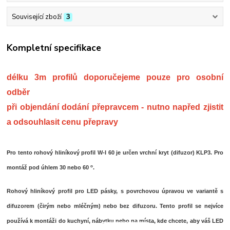
Související zboží
3
Kompletní specifikace
délku 3m profilů doporučejeme pouze pro osobní
odběr
při objendání dodání přepravcem - nutno napřed zjistit
a odsouhlasit cenu přepravy
Pro tento rohový hliníkový profil W-I 60 je určen vrchní kryt (difuzor) KLP3. Pro
o
montáž pod úhlem 30 nebo 60
.
Rohový hliníkový profil pro LED pásky, s povrchovou úpravou ve variantě s
difuzorem (čirým nebo mléčným) nebo bez difuzoru. Tento profil se nejvíce
používá k montáži do kuchyní, nábytku nebo na místa, kde chcete, aby váš LED