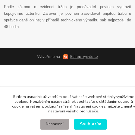
Podle zákona o evidenci tržeb je prodávající povinen vystavit
kupujícímu účtenku. Zároveň je povinen zaevidovat přijatou tržbu u
správce daně online; v případě technického výpadku pak nejpozději do
48 hodin
.
Vytvořeno na
Eshop-rychle.cz
S cílem usnadnit uživatelům používat naše webové stránky využíváme
cookies. Používáním našich stránek souhlasíte s ukládáním souborů
cookie na vašem počítači / zařízení. Nastavení cookies můžete změnit v
nastavení vašeho prohlížeče.
Souhlasím
Nastavení