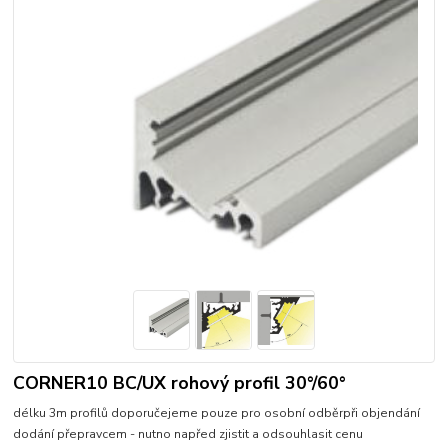
CORNER10 BC/UX rohový profil 30°/60°
délku 3m profilů doporučejeme pouze pro osobní odběrpři objendání
dodání přepravcem - nutno napřed zjistit a odsouhlasit cenu