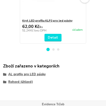
Kryt LED profilu KLP3 pro led pásky
Boční krytka
62,00 Kč
9,00 Kč
/
ks
/
k
skladem
51,24 Kč
bez DPH
7,44 Kč
bez 
Detail
Zboží zařazeno v kategoriích
AL profily pro LED pásky
Rohové (úhlové)
Evidence Tržeb