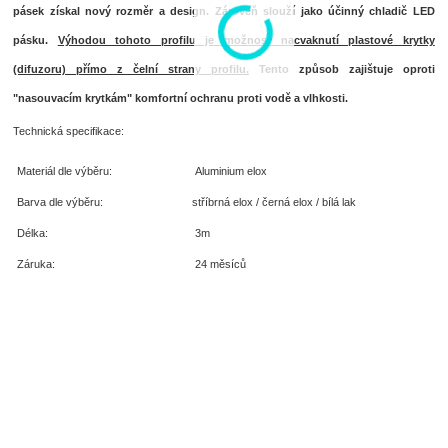
pásek získal nový rozměr a design. Zároveň slouží jako účinný chladič LED
pásku.
Výhodou tohoto profilu je možnost nacvaknutí plastové krytky
(difuzoru) přímo z čelní strany profilu.
Tento způsob zajištuje oproti
"nasouvacím krytkám" komfortní
ochranu proti vodě a vlhkosti
.
Technická specifikace:
Materiál dle výběru:
Aluminium elox
Barva dle výběru:
stříbrná elox / černá elox / bílá lak
Délka:
3m
Záruka:
24 měsíců