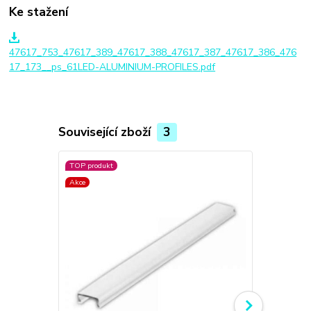
Ke stažení
47617_753_47617_389_47617_388_47617_387_47617_386_476
17_173__ps_61LED-ALUMINIUM-PROFILES.pdf
Související zboží
3
TOP produkt
TOP produkt
Akce
Akce