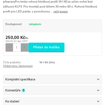
přepravyPro tento rohový hliníkový profil W-I 60 je určen vrchní kryt
(difuzor) KLP3. Pro montáž pod úhlem 30 nebo 60 o. Rohový hliníkový
profil pro LED pásky, s povrchovou ...
celý popis
Dostupnost
skladem
250,00 Kč
/
ks
206,61 Kč
bez DPH
Přidat do košíku
Číslo produktu:
W-I 60 (3m)
Hlídat cenu / dostupnost
Kompletní specifikace
Komentáře
0
Ke stažení