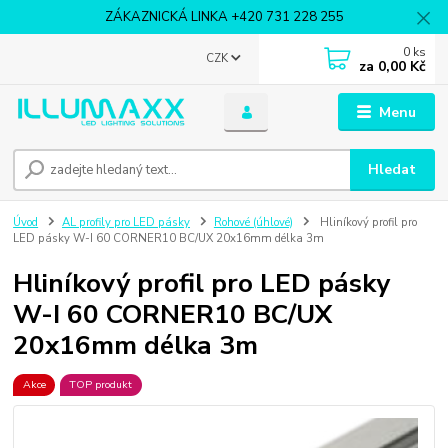
ZÁKAZNICKÁ LINKA +420 731 228 255
0
ks
CZK
za
0,00 Kč
Menu
Hledat
Úvod
AL profily pro LED pásky
Rohové (úhlové)
Hliníkový profil pro
LED pásky W-I 60 CORNER10 BC/UX 20x16mm délka 3m
Hliníkový profil pro LED pásky
W-I 60 CORNER10 BC/UX
20x16mm délka 3m
Akce
TOP produkt