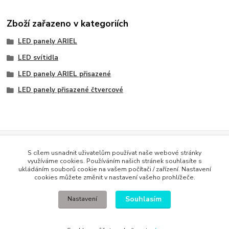
Zboží zařazeno v kategoriích
LED panely ARIEL
LED svítidla
LED panely ARIEL přisazené
LED panely přisazené čtvercové
Evidence Tržeb
S cílem usnadnit uživatelům používat naše webové stránky
Podle zákona o evidenci tržeb je prodávající povinen vystavit
využíváme cookies. Používáním našich stránek souhlasíte s
kupujícímu účtenku. Zároveň je povinen zaevidovat přijatou tržbu u
ukládáním souborů cookie na vašem počítači / zařízení. Nastavení
správce daně online; v případě technického výpadku pak nejpozději do
cookies můžete změnit v nastavení vašeho prohlížeče.
48 hodin
.
Souhlasím
Nastavení