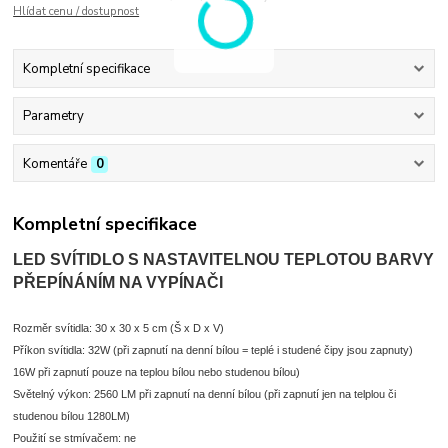
Hlídat cenu / dostupnost
Kompletní specifikace
Parametry
Komentáře
0
Kompletní specifikace
LED SVÍTIDLO S NASTAVITELNOU TEPLOTOU BARVY
PŘEPÍNÁNÍM NA VYPÍNAČI
Rozměr svítidla: 30 x 30 x 5 cm (Š x D x V)
Příkon svítidla: 32W (při zapnutí na denní bílou = teplé i studené čipy jsou zapnuty)
16W při zapnutí pouze na teplou bílou nebo studenou bílou)
Světelný výkon: 2560 LM při zapnutí na denní bílou (při zapnutí jen na telplou či
studenou bílou 1280LM)
Použití se stmívačem: ne