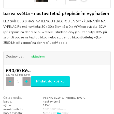
barva světla - nastavitelná přepínáním vypínačem
LED SVÍTIDLO S NASTAVITELNOU TEPLOTOU BARVY PŘEPÍNÁNÍM NA
VYPÍNAČIRozměr svítidla: 30 x 30 x 5 cm (Š x D x V)Příkon svítidla: 32W
(při zapnutí na denní bílou = teplé i studené čipy jsou zapnuty) 16W při
zapnutí pouze na teplou bílou nebo studenou bílou)Světelný výkon:
2560 LM při zapnutí na denní bí...
celý popis
Dostupnost
skladem
630,00 Kč
/
ks
520,66 Kč
bez DPH
Přidat do košíku
Číslo produktu:
VESNA-32W-CTVEREC-NW-C
barva:
nastavitená
výkon:
32W
rozměr svítidla:
300*300*50mm
barva svítidla:
černá / difuzor bílý