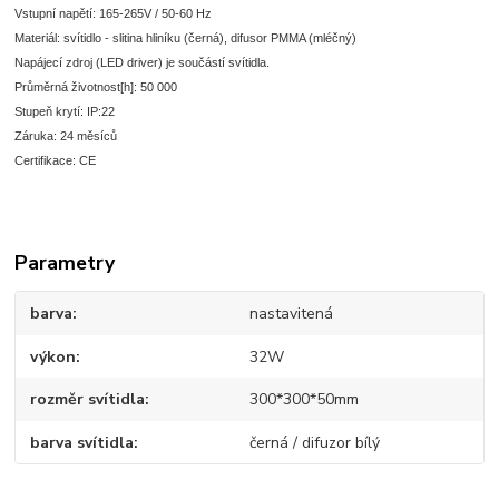
Vstupní napětí: 165-265V / 50-60 Hz
Materiál: svítidlo - slitina hliníku (černá), difusor PMMA (mléčný)
Napájecí zdroj (LED driver) je součástí svítidla.
Průměrná životnost[h]: 50 000
Stupeň krytí: IP:22
Záruka: 24 měsíců
Certifikace: CE
Parametry
barva
nastavitená
výkon
32W
rozměr svítidla
300*300*50mm
barva svítidla
černá / difuzor bílý