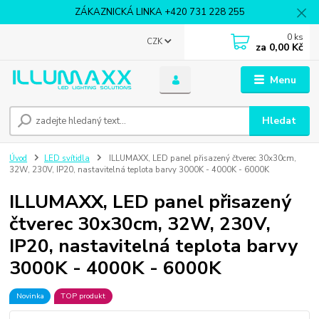
ZÁKAZNICKÁ LINKA +420 731 228 255
0
ks
CZK
za
0,00 Kč
Menu
Hledat
Úvod
LED svítidla
ILLUMAXX, LED panel přisazený čtverec 30x30cm,
32W, 230V, IP20, nastavitelná teplota barvy 3000K - 4000K - 6000K
ILLUMAXX, LED panel přisazený
čtverec 30x30cm, 32W, 230V,
IP20, nastavitelná teplota barvy
3000K - 4000K - 6000K
Novinka
TOP produkt