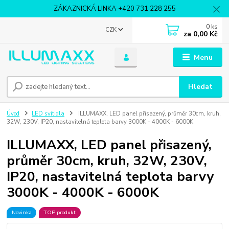
ZÁKAZNICKÁ LINKA +420 731 228 255
0
ks
CZK
za
0,00 Kč
Menu
Hledat
Úvod
LED svítidla
ILLUMAXX, LED panel přisazený, průměr 30cm, kruh,
32W, 230V, IP20, nastavitelná teplota barvy 3000K - 4000K - 6000K
ILLUMAXX, LED panel přisazený,
průměr 30cm, kruh, 32W, 230V,
IP20, nastavitelná teplota barvy
3000K - 4000K - 6000K
Novinka
TOP produkt