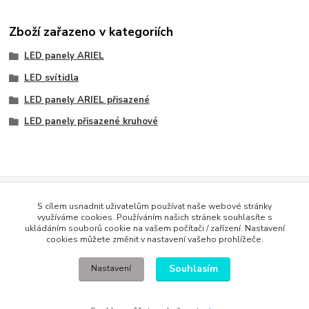
Zboží zařazeno v kategoriích
LED panely ARIEL
LED svítidla
LED panely ARIEL přisazené
LED panely přisazené kruhové
Evidence Tržeb
S cílem usnadnit uživatelům používat naše webové stránky
Podle zákona o evidenci tržeb je prodávající povinen vystavit
využíváme cookies. Používáním našich stránek souhlasíte s
kupujícímu účtenku. Zároveň je povinen zaevidovat přijatou tržbu u
ukládáním souborů cookie na vašem počítači / zařízení. Nastavení
správce daně online; v případě technického výpadku pak nejpozději do
cookies můžete změnit v nastavení vašeho prohlížeče.
48 hodin
.
Souhlasím
Nastavení