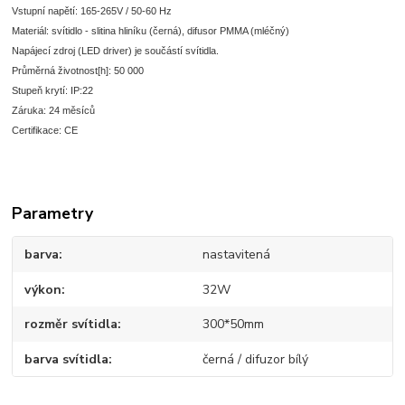
Vstupní napětí: 165-265V / 50-60 Hz
Materiál: svítidlo - slitina hliníku (černá), difusor PMMA (mléčný)
Napájecí zdroj (LED driver) je součástí svítidla.
Průměrná životnost[h]: 50 000
Stupeň krytí: IP:22
Záruka: 24 měsíců
Certifikace: CE
Parametry
barva
nastavitená
výkon
32W
rozměr svítidla
300*50mm
barva svítidla
černá / difuzor bílý