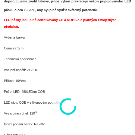
doporučujeme zvolit takový, jehož výkon překračuje výkon připojovaného LED
pásku o cca 10-20%, aby byl plně využit světelný potenciál.
LED pásky jsou plně certifikovány CE a ROHS dle platných Evropských
předpisů.
Vyberte barvu.
Cena za 1cm.
Technická specifikace:
Vstupní napětí: 24V DC
Příkon: 10W/m
Počet LED: 480LED/m COB
LED čipy: COB v silikonovém pouzdře
O
Vyzařovací úhel: 120
Index podání barev: Ra <92
Účinnost: >95%