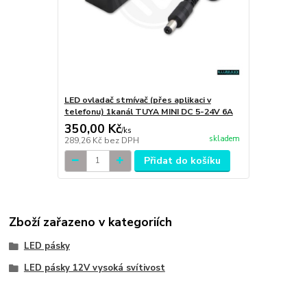
LED ovladač stmívač (přes aplikaci v
telefonu) 1kanál TUYA MINI DC 5-24V 6A
350,00 Kč
/
ks
skladem
289,26 Kč
bez DPH
Přidat do košíku
Zboží zařazeno v kategoriích
LED pásky
LED pásky 12V vysoká svítivost