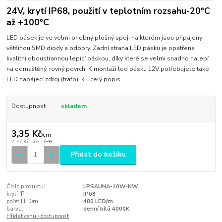
24V, krytí IP68, použití v teplotním rozsahu-20°C
až +100°C
LED pásek je ve velmi ohebný plošný spoj, na kterém jsou připájeny
většinou SMD diody a odpory. Zadní strana LED pásku je opatřena
kvalitní oboustrannou lepící páskou, díky které se velmi snadno nalepí
na odmaštěný, rovný povrch. K montáži led pásku 12V potřebujete také
LED napájecí zdroj (trafo), k...
celý popis
Dostupnost
skladem
3,35 Kč
/
cm
2,77 Kč
bez DPH
Přidat do košíku
Číslo produktu:
LPSAUNA-10W-NW
krytí IP:
IP68
počet LED/m:
480 LED/m
barva:
denní bílá 4000K
Hlídat cenu / dostupnost