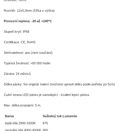
Rozměr: 12x5,0mm (šířka x výška)
o
Provozní teplota: -20 až +100
C
Stupeň krytí: IP68
Certifikace: CE, RoHS
Stmívatelnost: ano (není součástí)
Typická životnost: >50 000 hodin
Záruka: 24 měsíců
Délka pásky: 5m originál. balení (možnost upravit délku podle potřeby po 5cm)
dní strana LED pásku je samolepící - kvalitní lepící páska.
Za
Max. délka propojení: 5 m.
Barva
Světelný tok Lumen/m
teplá bílá 2900-3200K
875
neutrální bílá 4000-4500K
950