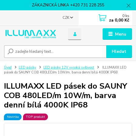
ZÁKAZNICKÁ LINKA +420 731 228 255
0
ks
CZK
za
0,00 Kč
Menu
Hledat
Úvod
LED pásky
LED pásky 12V vysoká svítivost
ILLUMAXX LED
pásek do SAUNY COB 480LED/m 10W/m, barva denní bílá 4000K IP68
ILLUMAXX LED pásek do SAUNY
COB 480LED/m 10W/m, barva
denní bílá 4000K IP68
Novinka
TOP produkt