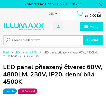
ZÁKAZNICKÁ LINKA +420 731 228 255
0
ks
CZK
za
0,00 Kč
Menu
Hledat
Úvod
LED panely ARIEL
LED panel přisazený čtverec 60W, 4800LM,
230V, IP20, denní bílá 4500K
LED panel přisazený čtverec 60W,
4800LM, 230V, IP20, denní bílá
4500K
Novinka
TOP produkt