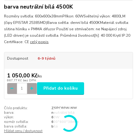
barva neutrální bílá 4500K
Rozměry svítidla: 600x600x38mmPříkon: 60WSvětelný výkon: 4800LM
(čipy EPISTAR 2538SMD)Barva světla: denní bílá 4500KMateriál svítidla:
slitina hliníku + PMMA difuzor Použití se stmívačem: ne Napájecí zdroj
(LED driver) je součástí svítidla. Průměrná životnost[h]: 40 000 Krytí IP:20
Certifikace: CE
celý popis
Dostupnost
6-9 týdnů
1 050,00 Kč
/
ks
867,77 Kč
bez DPH
Přidat do košíku
Číslo produktu:
ZSPC60W-NW
barva:
neutrální bílá
výkon:
60W
rozměr svítidla:
600*600*38mm
barva svítidla:
bílá
Hlídat cenu / dostupnost