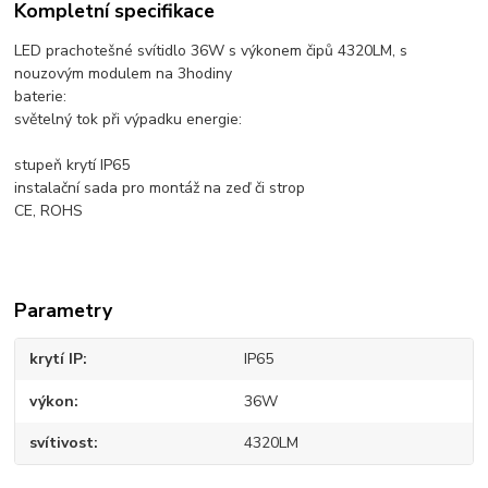
Kompletní specifikace
LED prachotešné svítidlo 36W s výkonem čipů 4320LM, s
nouzovým modulem na 3hodiny
baterie:
světelný tok při výpadku energie:
stupeň krytí IP65
instalační sada pro montáž na zeď či strop
CE, ROHS
Parametry
krytí IP
IP65
výkon
36W
svítivost
4320LM