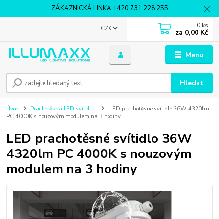
ZÁKAZNICKÁ LINKA +420 731 228 255
0
ks
CZK
za
0,00 Kč
Menu
Hledat
Úvod
Prachotěsná LED svítidla
LED prachotěsné svítidlo 36W 4320lm
PC 4000K s nouzovým modulem na 3 hodiny
LED prachotěsné svítidlo 36W
4320lm PC 4000K s nouzovým
modulem na 3 hodiny