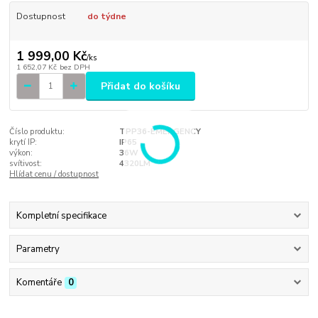
Dostupnost
do týdne
1 999,00 Kč
/
ks
1 652,07 Kč
bez DPH
Přidat do košíku
Číslo produktu:
TPP36-EMERGENCY
krytí IP:
IP65
výkon:
36W
svítivost:
4320LM
Hlídat cenu / dostupnost
Kompletní specifikace
Parametry
Komentáře
0