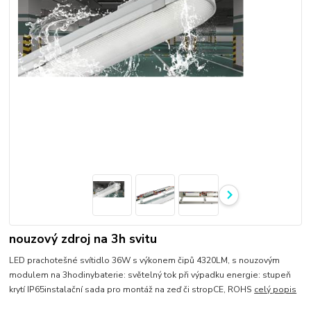
nouzový zdroj na 3h svitu
LED prachotešné svítidlo 36W s výkonem čipů 4320LM, s nouzovým
modulem na 3hodinybaterie: světelný tok při výpadku energie: stupeň
krytí IP65instalační sada pro montáž na zeď či stropCE, ROHS
celý popis