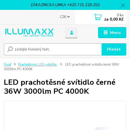
ZÁKAZNICKÁ LINKA +420 731 228 255
0
ks
CZK
za
0,00 Kč
Menu
Hledat
Úvod
Prachotěsná LED svítidla
LED prachotěsné svítidlo černé 36W
3000lm PC 4000K
LED prachotěsné svítidlo černé
36W 3000lm PC 4000K