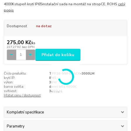
4000Kstupeň krytí IP65instalační sada na montáž na stropCE, ROHS
celý
popis
Dostupnost
na dotaz
275,00 Kč
/
ks
227,27 Kč
bez DPH
Přidat do košíku
Číslo produktu:
TPP36-NW-BLACK-3000LM
krytí IP:
IP65
výkon:
36W
barva světla:
denní bílá 4000K
svítivost:
3000LM
Hlídat cenu / dostupnost
Kompletní specifikace
Parametry