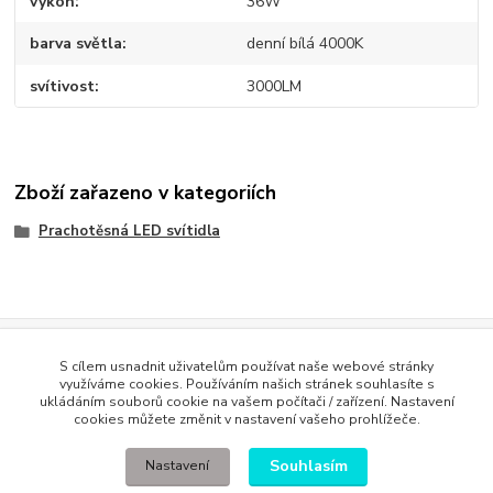
výkon
36W
barva světla
denní bílá 4000K
svítivost
3000LM
Zboží zařazeno v kategoriích
Prachotěsná LED svítidla
Evidence Tržeb
S cílem usnadnit uživatelům používat naše webové stránky
Podle zákona o evidenci tržeb je prodávající povinen vystavit
využíváme cookies. Používáním našich stránek souhlasíte s
kupujícímu účtenku. Zároveň je povinen zaevidovat přijatou tržbu u
ukládáním souborů cookie na vašem počítači / zařízení. Nastavení
správce daně online; v případě technického výpadku pak nejpozději do
cookies můžete změnit v nastavení vašeho prohlížeče.
48 hodin
.
Souhlasím
Nastavení